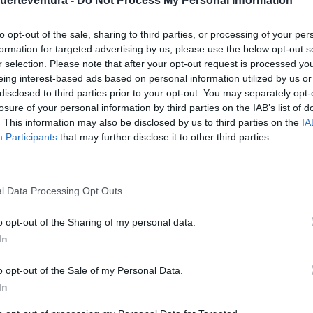
Fuerteventura -
Do Not Process My Personal Information
en el municipio de
La Oliva
, 4.006 se dedican al alquiler
yor si se contabilizaran las que no están dadas de alta en el
to opt-out of the sale, sharing to third parties, or processing of your per
formation for targeted advertising by us, please use the below opt-out s
r selection. Please note that after your opt-out request is processed y
eing interest-based ads based on personal information utilized by us or
endas están dedicadas al sector turístico y la tendencia es a
disclosed to third parties prior to your opt-out. You may separately opt-
 los datos de solicitudes que se plantean cada día en el
losure of your personal information by third parties on the IAB’s list of
. This information may also be disclosed by us to third parties on the
IA
Participants
that may further disclose it to other third parties.
iendo en relación a las nuevas licencias de construcción de
otorgando en zonas como
Villaverde, Lajares o Tindaya
.
l Data Processing Opt Outs
o opt-out of the Sharing of my personal data.
io de la llegada de una nueva norma para regular este tipo de
In
ado, produciéndose una escalada sin precedentes en relación a
o opt-out of the Sale of my Personal Data.
ividad.
In
icipio del norte de la isla acapara más vacacional (4.006),