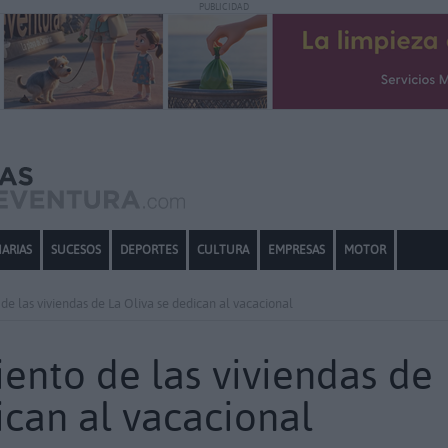
PUBLICIDAD
ARIAS
SUCESOS
DEPORTES
CULTURA
EMPRESAS
MOTOR
 de las viviendas de La Oliva se dedican al vacacional
ciento de las viviendas de
ican al vacacional