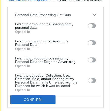
integridad moral.
third parties.
Personal Data Processing Opt Outs
Cabello ha admitido que los centros no están como
I want to opt-out of the Sharing of my
les "gustaría" pero al mismo tiempo ha señalado
personal data.
Opted In
que los servicios de inspección funcionan de forma
"contundente", subrayando que el caso se
I want to opt-out of the Sale of my
Personal Data.
encuentra bajo secreto de sumario.
Opted In
I want to opt-out of processing my
En esa línea ha insistido en que se necesita "con
Personal Data for Targeted Advertising.
Opted In
urgencia" que comiencen las derivaciones para
que se descongestionen los centros pues la red está
I want to opt-out of Collection, Use,
Retention, Sale, and/or Sharing of my
"casi al 200%" desde hace más de año y medio, con
Personal Data that Is Unrelated with the
Purposes for which it was collected.
86 recursos que deberían tener no más de 20
Opted In
menores y hay algunos con casi 400. "Necesitamos
CONFIRM
ayuda y auxilio del Gobierno y las comunidades
autónomas", ha indicado.