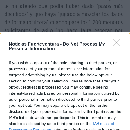
le ha afeado que podía haber dado "pasos más
decididos" y que haya "jugado a mezclar los datos
de forma torticera" cuando para los 1.200 menores
solicitantes de asilo "no hace falta esperar por
nadie".
Noticias Fuerteventura -
Do Not Process My
Personal Information
El portavoz ha insistido en solicitar "ayuda" al
Gobierno central para "descongestionar" y "altura
If you wish to opt-out of the sale, sharing to third parties, or
processing of your personal or sensitive information for
de miras y solidaridad" a las comunidades
targeted advertising by us, please use the below opt-out
autónomas dado que la situación es "desesperada y
section to confirm your selection. Please note that after your
excepcional".
opt-out request is processed you may continue seeing
interest-based ads based on personal information utilized by
us or personal information disclosed to third parties prior to
Ha puesto como ejemplo el caso del centro Emena
your opt-out. You may separately opt-out of the further
La Fortaleza I, cerrado por orden judicial en Santa
disclosure of your personal information by third parties on the
IAB’s list of downstream participants. This information may
Brígida y con nueve personas detenidas por los
also be disclosed by us to third parties on the
IAB’s List of
presunto delitos de lesiones, amenazas y contra la
Downstream Participants
that may further disclose it to other