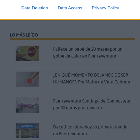
Data Deletion
Data Access
Privacy Policy
Comentarios (0)
LO MÁS LEÍDO
Fallece un bebé de 20 meses por un
golpe de calor en Fuerteventura
¿EN QUÉ MOMENTO DEJAMOS DE SER
HUMANOS?. Por Maite de Vera Cabrera
Fuerteventura Santiago de Compostela
por 30 euros por trayecto
Decathlon abre hoy su primera tienda
en Fuerteventura