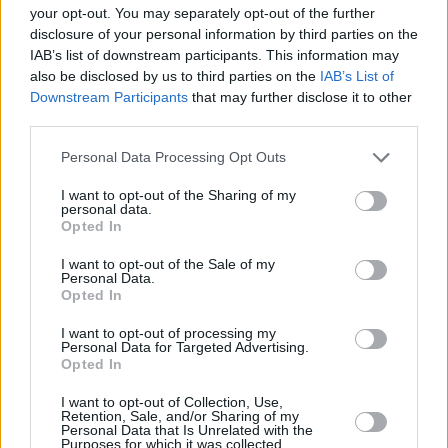
your opt-out. You may separately opt-out of the further
disclosure of your personal information by third parties on the
IAB’s list of downstream participants. This information may
Noviembre 28, 2024
also be disclosed by us to third parties on the
IAB’s List of
Downstream Participants
that may further disclose it to other
third parties.
Tenerife ha acogido este martes la
Personal Data Processing Opt Outs
presentación de los últimos
I want to opt-out of the Sharing of my
lanzamientos electrificados de Renault
personal data.
Opted In
I want to opt-out of the Sale of my
Personal Data.
Opted In
I want to opt-out of processing my
Personal Data for Targeted Advertising.
Opted In
I want to opt-out of Collection, Use,
Retention, Sale, and/or Sharing of my
Personal Data that Is Unrelated with the
Purposes for which it was collected.