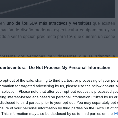
o en
uno de los SUV más atractivos y versátiles
que existen
nación de diseño moderno, espectacular equipamiento y su
ado a ser la opción predilecta para los que quieren un coche
presenta dos versiones muy diferentes que se adaptan a
ablando del Hyundai Tucson con
motor de gasolina y, por otra
Fuerteventura -
Do Not Process My Personal Information
ncluye una opción de hibridación de 48 V.
to opt-out of the sale, sharing to third parties, or processing of your per
le sus principales características, con el fin de que veas
cuál
formation for targeted advertising by us, please use the below opt-out s
i.
r selection. Please note that after your opt-out request is processed y
eing interest-based ads based on personal information utilized by us or
disclosed to third parties prior to your opt-out. You may separately opt-
losure of your personal information by third parties on the IAB’s list of
. This information may also be disclosed by us to third parties on the
IA
UCSON 1.6 TGDi
está orientada a personas que quieren un