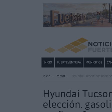
INICIO
FUERTEVENTURA
MUNICIPIOS
CAN
Inicio
Motor
Hyundai Tucson: dos opciones
Hyundai Tucson
elección. gasol