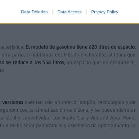
rmite el acceso total a todas las zonas de bajas emisiones,
Data Deletion
Data Access
Privacy Policy
aciones en aparcamientos
acterística.
El modelo de gasolina tiene 620 litros de espacio,
 otra parte, si hablamos del híbrido enchufable, al tener que
ad se reduce a los 558 litros,
un espacio que no desmerece,
ma.
 versiones
cuentan con un interior amplio, tecnológico y de
rgonómicos, la climatización es bizona, y se puede disfrutar
 táctil y conectividad con Apple Car y Android Auto. Por si
 un techo solar panorámico y asistencia de aparcamiento, lo