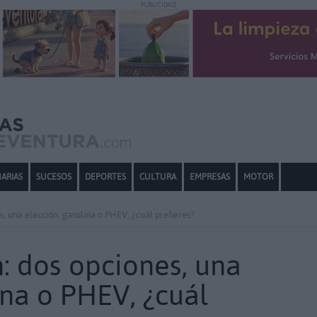
PUBLICIDAD
ARIAS
SUCESOS
DEPORTES
CULTURA
EMPRESAS
MOTOR
, una elección. gasolina o PHEV, ¿cuál prefieres?
: dos opciones, una
ina o PHEV, ¿cuál