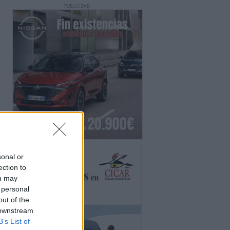
PUBLICIDAD
sonal or
ection to
ou may
 personal
out of the
 downstream
B’s List of