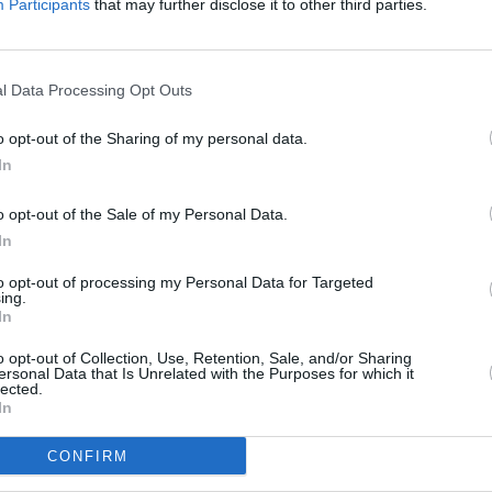
Participants
that may further disclose it to other third parties.
vez, buscan eficiencia y confort. Su motor T-GDi ofrece
una
 conducción dinámica y ágil, ideal para ciudad y carretera.
y agradable, con lo que se adapta perfectamente a trayectos
l Data Processing Opt Outs
o opt-out of the Sharing of my personal data.
representa una movilidad más sostenible sin renunciar a la
In
motor de gasolina y otro eléctrico, lo que lleva
su potencia
inado de tan solo 1,1 l/100 km. Es importante destacar que
o opt-out of the Sale of my Personal Data.
tros de autonomía sin necesidad de recurrir a la unidad de
In
os por ciudad.
to opt-out of processing my Personal Data for Targeted
ing.
In
o opt-out of Collection, Use, Retention, Sale, and/or Sharing
ersonal Data that Is Unrelated with the Purposes for which it
tre ambas versiones reside en la etiqueta medioambiental.
El
lected.
C,
lo que sirve para circular sin limitaciones en gran parte de
In
 todas.
CONFIRM
ndai TUCSON Híbrido Enchufable
. Su
distintivo ambiental es