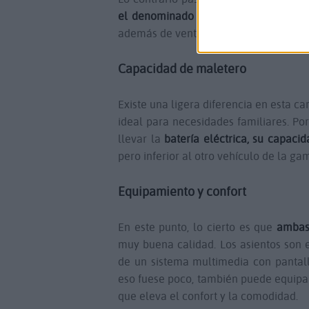
el denominado como CERO,
lo que pe
además de ventajas fiscales y bonific
Capacidad de maletero
Existe una ligera diferencia en esta car
ideal para necesidades familiares. Por
llevar la
batería eléctrica, su capacid
pero inferior al otro vehículo de la ga
Equipamiento y confort
En este punto, lo cierto es que
ambas
muy buena calidad. Los asientos son e
de un sistema multimedia con pantalla
eso fuese poco, también puede equipar
que eleva el confort y la comodidad.