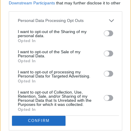
Downstream Participants
that may further disclose it to other
third parties.
Comentarios (0)
Personal Data Processing Opt Outs
I want to opt-out of the Sharing of my
personal data.
LO MÁS LEÍDO
Opted In
I want to opt-out of the Sale of my
Fallece un bebé de 20 meses por un
Personal Data.
golpe de calor en Fuerteventura
Opted In
I want to opt-out of processing my
Personal Data for Targeted Advertising.
¿EN QUÉ MOMENTO DEJAMOS DE SER
Opted In
HUMANOS?. Por Maite de Vera Cabrera
I want to opt-out of Collection, Use,
Retention, Sale, and/or Sharing of my
Personal Data that Is Unrelated with the
Fuerteventura Santiago de Compostela
Purposes for which it was collected.
por 30 euros por trayecto
Opted In
CONFIRM
Decathlon abre hoy su primera tienda