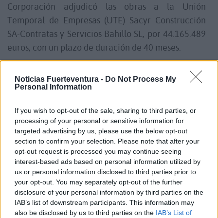
Corporación adjudicó las obras a la Unión
Temporal de Empresas (UTE) Sacyr Construcción
SA-Contratas y Servicios Bahillo SL, por 44.165.489
euros, con un plazo de duración de 40 meses.
Los trabajos implican la canalización de tres
Noticias Fuerteventura -
Do Not Process My
Personal Information
barrancos y la construcción de graderíos
desmontables y la pista de velocidad, más la zona
If you wish to opt-out of the sale, sharing to third parties, or
de aparcamientos y el circuito de autocross. Cabe
processing of your personal or sensitive information for
destacar que en los trabajos preliminares
targeted advertising by us, please use the below opt-out
section to confirm your selection. Please note that after your
realizados, la empresa detectó especies
opt-out request is processed you may continue seeing
susceptibles de protección, así como vestigios de
interest-based ads based on personal information utilized by
posibles ámbitos arqueológicos, por lo que remitió
us or personal information disclosed to third parties prior to
your opt-out. You may separately opt-out of the further
la información al Cabildo para evaluar si cabe
disclosure of your personal information by third parties on the
realizar una nueva declaración de impacto
IAB’s list of downstream participants. This information may
ambiental.
also be disclosed by us to third parties on the
IAB’s List of