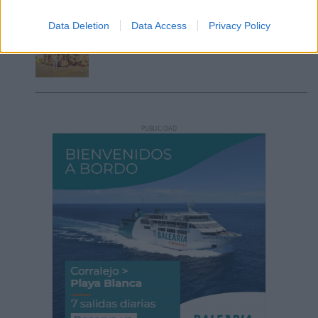
en Fuerteventura
Data Deletion
Data Access
Privacy Policy
Vuelca una hormigonera en Lajares
PUBLICIDAD