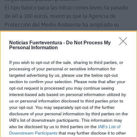
El tipo básico para las infracciones leves ha pasado
de 60 a 300 euros, mientras que la Agencia de
Protección del Medio Ambiente ha ampliado su
plazo de actuación de seis a nueve meses.
Asimismo, la prescripción de las sanciones
Noticias Fuerteventura -
Do Not Process My
Personal Information
urbanísticas y territoriales ha pasado de cuatro a
ocho años.
If you wish to opt-out of the sale, sharing to third parties, or
UN 40% MENOS DE BUROCRACIA
processing of your personal or sensitive information for
Con el fin de agilizar la burocracia, el documento
targeted advertising by us, please use the below opt-out
section to confirm your selection. Please note that after your
ha propuesto reducir en aproximadamente un 40%
opt-out request is processed you may continue seeing
la documentación necesaria para tramitar un plan
interest-based ads based on personal information utilized by
general, mediante la eliminación de fases ahora
us or personal information disclosed to third parties prior to
your opt-out. You may separately opt-out of the further
obligatorias y la reducción de los tiempos para su
disclosure of your personal information by third parties on the
aprobación.
IAB’s list of downstream participants. This information may
En materia de vivienda, la norma ha incluido un
also be disclosed by us to third parties on the
IAB’s List of
Downstream Participants
that may further disclose it to other
incremento en el porcentaje de suelo destinado a