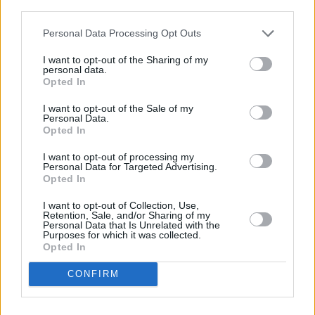
third parties.
vivienda pública y la cesión obligatoria para
Personal Data Processing Opt Outs
generar suelo edificable, con el fin de dar
respuesta a la crisis habitacional del archipiélago.
I want to opt-out of the Sharing of my
personal data.
Con todo, la propuesta también ha contemplado
Opted In
medidas de apoyo para los municipios de menos de
I want to opt-out of the Sale of my
10.000 habitantes, con el aumento de las
Personal Data.
Opted In
posibilidades de construir en asentamientos rurales
y la centralización de los servicios básicos.
I want to opt-out of processing my
Personal Data for Targeted Advertising.
Finalmente, para el sector primario se han
Opted In
establecido facilidades para la vivienda asociada a
I want to opt-out of Collection, Use,
actividades agrarias y se ha consolidado el
Retention, Sale, and/or Sharing of my
Personal Data that Is Unrelated with the
régimen de declaraciones responsables y
Purposes for which it was collected.
Opted In
comunicaciones previas, con el fin de aportar
mayor seguridad jurídica a los emprendedores en
CONFIRM
el sector primario de Canarias.