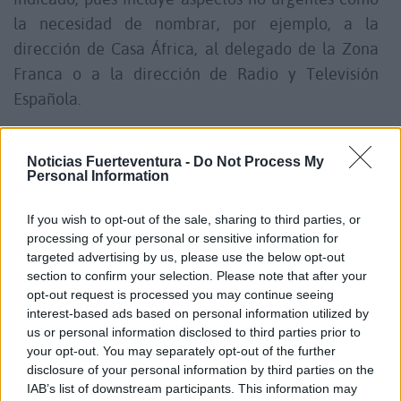
la necesidad de nombrar, por ejemplo, a la
dirección de Casa África, al delegado de la Zona
Franca o a la dirección de Radio y Televisión
Española.
Luis Campos, portavoz de NC-BC, ha tildado de
Noticias Fuerteventura -
Do Not Process My
"acomplejado" a Clavijo por no defender el
Personal Information
autogobierno y "siempre buscar enemigos en el
If you wish to opt-out of the sale, sharing to third parties, or
exterior", al tiempo que le ha acusado de "engañar"
processing of your personal or sensitive information for
e "instrumentalizar" a la oposición.
targeted advertising by us, please use the below opt-out
section to confirm your selection. Please note that after your
opt-out request is processed you may continue seeing
Luz Reverón, portavoz del Grupo Popular, ha
interest-based ads based on personal information utilized by
comentado que hay una "urgente necesidad" de
us or personal information disclosed to third parties prior to
aprobar este decreto porque no hay PGE, "retrasos
your opt-out. You may separately opt-out of the further
disclosure of your personal information by third parties on the
continuos" del Gobierno central y una "presión" que
IAB’s list of downstream participants. This information may
sufre el archipiélago.