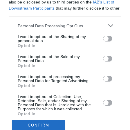
also be disclosed by us to third parties on the
IAB’s List of
Downstream Participants
that may further disclose it to other
third parties.
José Miguel Barragán, portavoz del Grupo
Nacionalista, ha afeado a NC-BC el "tono" de la
Personal Data Processing Opt Outs
propuesta de resolución del grupo, quizás por su
I want to opt-out of the Sharing of my
"podemización", y ha ironizado como la de Vox "ha
personal data.
Opted In
pasado el filtro" de la Mesa de la Cámara.
I want to opt-out of the Sale of my
Personal Data.
No obstante, ha valorado que el Grupo Socialista
Opted In
está "abierto" a seguir negociando con el Gobierno
I want to opt-out of processing my
central, especialmente si no hay PGE.
Personal Data for Targeted Advertising.
Opted In
El portavoz del Grupo Socialista, Sebastián
I want to opt-out of Collection, Use,
Retention, Sale, and/or Sharing of my
Franquis, ha criticado el "teatro político falso" del
Personal Data that Is Unrelated with the
Purposes for which it was collected.
Gobierno canario pues no tiene competencias para
Opted In
un decreto de corte estatal, y ha reivindicado
CONFIRM
hablar de asuntos trascendentes para las islas.