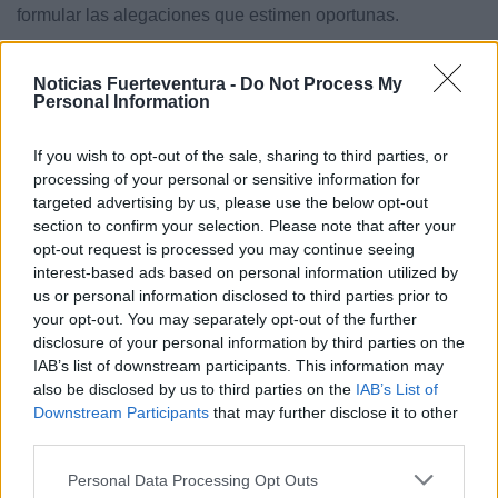
formular las alegaciones que estimen oportunas.
La documentación de este expediente estará expuesta
Noticias Fuerteventura -
Do Not Process My
Personal Information
en el área funcional de Industria y Energía de la
Subdelegación del Gobierno en Santa Cruz de Tenerife y
If you wish to opt-out of the sale, sharing to third parties, or
en el Ayuntamiento de Granadilla de Abona.
processing of your personal or sensitive information for
targeted advertising by us, please use the below opt-out
section to confirm your selection. Please note that after your
(y por tanto de las turbinas eólicas) hacia la dirección del
opt-out request is processed you may continue seeing
viento predominante, aprovechando de esta forma el
interest-based ads based on personal information utilized by
recurso eólico
us or personal information disclosed to third parties prior to
your opt-out. You may separately opt-out of the further
disclosure of your personal information by third parties on the
IAB’s list of downstream participants. This information may
Comentarios (0)
also be disclosed by us to third parties on the
IAB’s List of
Downstream Participants
that may further disclose it to other
third parties.
LO MÁS LEÍDO
Personal Data Processing Opt Outs