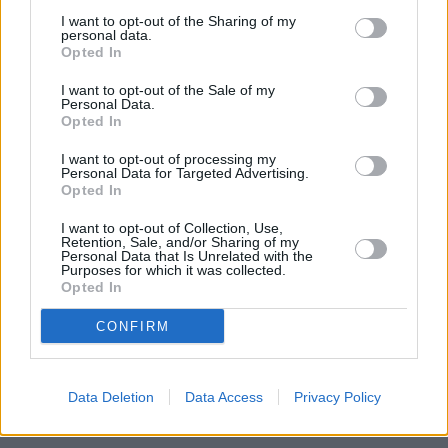
Fallece un bebé de 20 meses por un
I want to opt-out of the Sharing of my
golpe de calor en Fuerteventura
personal data.
Opted In
I want to opt-out of the Sale of my
¿EN QUÉ MOMENTO DEJAMOS DE SER
Personal Data.
HUMANOS?. Por Maite de Vera Cabrera
Opted In
I want to opt-out of processing my
Personal Data for Targeted Advertising.
Fuerteventura Santiago de Compostela
Opted In
por 30 euros por trayecto
I want to opt-out of Collection, Use,
Retention, Sale, and/or Sharing of my
Personal Data that Is Unrelated with the
Vuelca una hormigonera en Lajares
Purposes for which it was collected.
Opted In
CONFIRM
Incendio en Parque Holandés
Data Deletion
Data Access
Privacy Policy