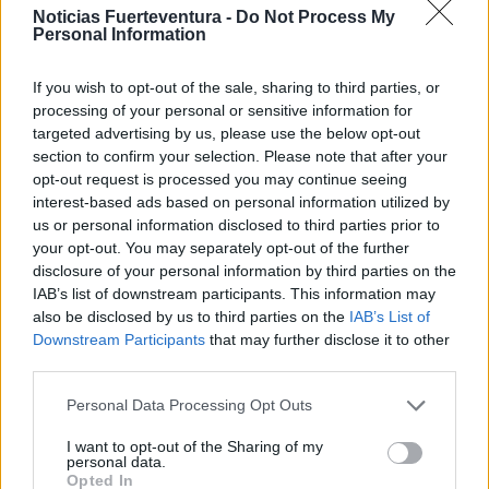
en Canarias
Noticias Fuerteventura -
Do Not Process My
Personal Information
If you wish to opt-out of the sale, sharing to third parties, or
processing of your personal or sensitive information for
targeted advertising by us, please use the below opt-out
section to confirm your selection. Please note that after your
opt-out request is processed you may continue seeing
interest-based ads based on personal information utilized by
us or personal information disclosed to third parties prior to
your opt-out. You may separately opt-out of the further
disclosure of your personal information by third parties on the
IAB’s list of downstream participants. This information may
El Mando de Canarias y el resto de unidades del
also be disclosed by us to third parties on the
IAB’s List of
Downstream Participants
that may further disclose it to other
Ejército de Tierra de las islas no han cesado en el
third parties.
desarrollo de distintas labores en apoyo a la lucha
contra la plaga
Personal Data Processing Opt Outs
I want to opt-out of the Sharing of my
Abril 24, 2020
personal data.
Opted In