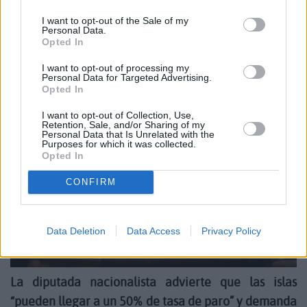
I want to opt-out of the Sale of my
Personal Data.
Oramas exige a Sánchez inversiones y
Opted In
planes específicos para Canarias
I want to opt-out of processing my
Personal Data for Targeted Advertising.
Opted In
I want to opt-out of Collection, Use,
Retention, Sale, and/or Sharing of my
Personal Data that Is Unrelated with the
Purposes for which it was collected.
Opted In
CONFIRM
Data Deletion
Data Access
Privacy Policy
La diputada nacionalista advierte que las islas
“pueden llegar a un 50% de tasa de paro” y demanda