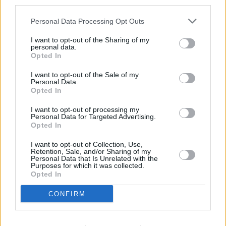
third parties.
Comentarios (0)
Personal Data Processing Opt Outs
LO MÁS LEÍDO
I want to opt-out of the Sharing of my
personal data.
Opted In
Fallece un bebé de 20 meses por un
golpe de calor en Fuerteventura
I want to opt-out of the Sale of my
Personal Data.
Opted In
Fuerteventura Santiago de Compostela
I want to opt-out of processing my
por 30 euros por trayecto
Personal Data for Targeted Advertising.
Opted In
I want to opt-out of Collection, Use,
¿EN QUÉ MOMENTO DEJAMOS DE SER
Retention, Sale, and/or Sharing of my
HUMANOS?. Por Maite de Vera Cabrera
Personal Data that Is Unrelated with the
Purposes for which it was collected.
Opted In
Vuelca una hormigonera en Lajares
CONFIRM