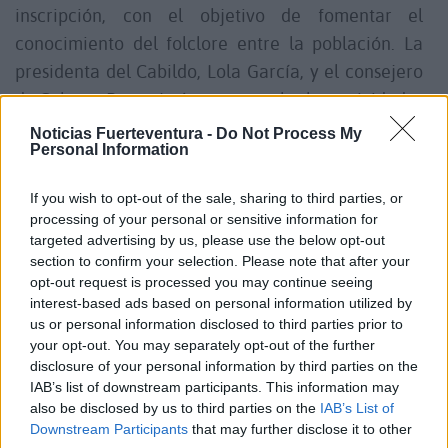
inscripción, con el objetivo de fomentar el
conocimiento del folclore entre la población. La
presidenta del Cabildo, Lola García, y el consejero
de Cultura, Rayco León, ponen valor las actividades
que se desarrollan dentro de ‘Mayo 100%
Noticias Fuerteventura -
Do Not Process My
Personal Information
Canarias’, siendo el baile tradicional una de las
mayores expresiones de la identidad y el folclore
If you wish to opt-out of the sale, sharing to third parties, or
de las islas.
processing of your personal or sensitive information for
targeted advertising by us, please use the below opt-out
section to confirm your selection. Please note that after your
Los talleres son impartidos por A.F. Maxorata,
opt-out request is processed you may continue seeing
siendo un recorrido por los bailes tradiciones de
interest-based ads based on personal information utilized by
Canarias, sacando el folclore a la calle. Los
us or personal information disclosed to third parties prior to
your opt-out. You may separately opt-out of the further
asistentes conocerán diferentes técnicas, pasos,
disclosure of your personal information by third parties on the
realización de figuras y recursos básicos, de cara al
IAB’s list of downstream participants. This information may
Gran Baile de Taifas del próximo 29 de mayo.
also be disclosed by us to third parties on the
IAB’s List of
Downstream Participants
that may further disclose it to other