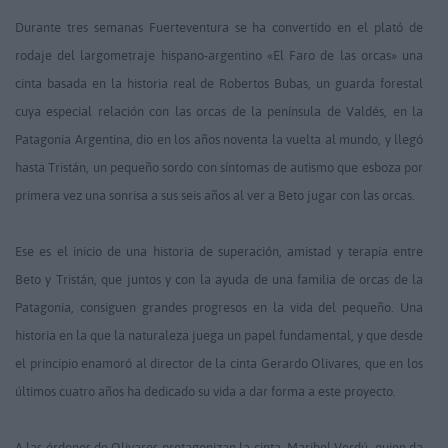
Durante tres semanas Fuerteventura se ha convertido en el plató de
rodaje del largometraje hispano-argentino «El Faro de las orcas» una
cinta basada en la historia real de Robertos Bubas, un guarda forestal
cuya especial relación con las orcas de la península de Valdés, en la
Patagonia Argentina, dio en los años noventa la vuelta al mundo, y llegó
hasta Tristán, un pequeño sordo con síntomas de autismo que esboza por
primera vez una sonrisa a sus seis años al ver a Beto jugar con las orcas.
Ese es el inicio de una historia de superación, amistad y terapia entre
Beto y Tristán, que juntos y con la ayuda de una familia de orcas de la
Patagonia, consiguen grandes progresos en la vida del pequeño.
Una
historia en la que la naturaleza juega un papel fundamental, y que desde
el principio enamoró al director de la cinta Gerardo Olivares, que en los
últimos cuatro años ha dedicado su vida a dar forma a este proyecto.
A las órdenes de Olivares protagonizan la cinta, Maribel Verdú, quien da