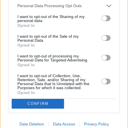
Personal Data Processing Opt Outs
LO MÁS LEÍDO
I want to opt-out of the Sharing of my
personal data.
Fallece un bebé de 20 meses por un
Opted In
golpe de calor en Fuerteventura
I want to opt-out of the Sale of my
Personal Data.
Opted In
¿EN QUÉ MOMENTO DEJAMOS DE SER
HUMANOS?. Por Maite de Vera Cabrera
I want to opt-out of processing my
Personal Data for Targeted Advertising.
Opted In
Fuerteventura Santiago de Compostela
I want to opt-out of Collection, Use,
por 30 euros por trayecto
Retention, Sale, and/or Sharing of my
Personal Data that Is Unrelated with the
Purposes for which it was collected.
Opted In
Decathlon abre hoy su primera tienda
en Fuerteventura
CONFIRM
Vuelca una hormigonera en Lajares
Data Deletion
Data Access
Privacy Policy