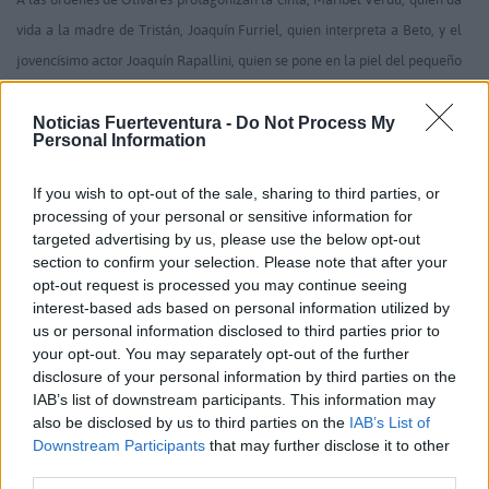
vida a la madre de Tristán, Joaquín Furriel, quien interpreta a Beto, y el
jovencísimo actor Joaquín Rapallini, quien se pone en la piel del pequeño
Tristán.
Un excepcional elenco de actores, que en las últimas semanas
han rodado en Fuerteventura, donde han encontrado unas condiciones
Noticias Fuerteventura -
Do Not Process My
Personal Information
excepcionales para el rodaje, y un gran recibimiento de todos los vecinos
allá donde han estado; en especial del pueblo de Las Playitas donde se
If you wish to opt-out of the sale, sharing to third parties, or
han rodado todas las escenas de interacción entre los personajes y las
processing of your personal or sensitive information for
targeted advertising by us, please use the below opt-out
orcas.
section to confirm your selection. Please note that after your
opt-out request is processed you may continue seeing
Tal ha sido la conexión de todo el equipo con la isla majorera, que la
interest-based ads based on personal information utilized by
us or personal information disclosed to third parties prior to
productora ya se está planteando realizar en la isla el preestreno
your opt-out. You may separately opt-out of the further
mundial de la cinta, antes de la premier oficial que está prevista para el
disclosure of your personal information by third parties on the
25 de noviembre en Madrid.
IAB’s list of downstream participants. This information may
also be disclosed by us to third parties on the
IAB’s List of
Downstream Participants
that may further disclose it to other
Comentarios (0)
third parties.