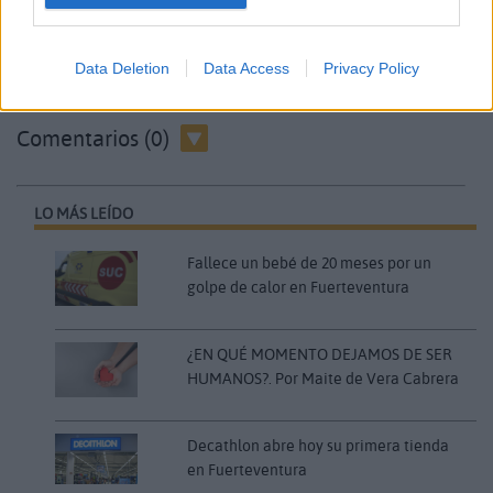
Congresos de Fuerteventura será la antesala de
una gira nacional e internacional de este musical.
Data Deletion
Data Access
Privacy Policy
Comentarios (0)
LO MÁS LEÍDO
Fallece un bebé de 20 meses por un
golpe de calor en Fuerteventura
¿EN QUÉ MOMENTO DEJAMOS DE SER
HUMANOS?. Por Maite de Vera Cabrera
Decathlon abre hoy su primera tienda
en Fuerteventura