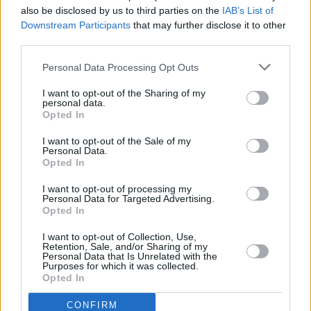
also be disclosed by us to third parties on the
IAB’s List of
El artista Pepe Dámaso, presente en toda la obra,
Downstream Participants
that may further disclose it to other
aporta una escenografía sorprendente, que
third parties.
profundiza en el concepto de 'tropicalidad' y
Personal Data Processing Opt Outs
'modernidad' que distingue el arte canario. El actor
y director de escena Antonio Abdo, la bailaora
I want to opt-out of the Sharing of my
personal data.
Vanesa Aibar, el bailaor Manuel Jiménez 'Bartolo',
Opted In
y los actores Carlos de León y Pilar Rey completan
I want to opt-out of the Sale of my
el elenco de este nuevo espectáculo, que ofrece
Personal Data.
Opted In
toda la dimensión y entidad artística del trabajo de
Manuel de Falla.
I want to opt-out of processing my
Personal Data for Targeted Advertising.
Opted In
Este espectáculo obtuvo una buena acogida de
I want to opt-out of Collection, Use,
público en las representaciones que se hicieron en
Retention, Sale, and/or Sharing of my
Personal Data that Is Unrelated with the
el Auditorio de Tenerife y el Teatro Pérez Galdós
Purposes for which it was collected.
Opted In
hace dos años. La representación del próximo
jueves, día 5 de mayo, en el Palacio de Formación y
CONFIRM