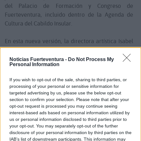
del Palacio de Formación y Congreso de
Fuerteventura, incluido dentro de la Agenda de
Cultura del Cabildo Insular.
En esta nueva versión, la directora artística Isabel
Costes presenta la obra en un formato hasta ahora
inédito, que incluye un prólogo teatral que pone en
Noticias Fuerteventura -
Do Not Process My
Personal Information
situación y acerca al público el mundo del
compositor Manuel de Falla y del artista Pepe
If you wish to opt-out of the sale, sharing to third parties, or
Dámaso, heredero conceptual de Néstor, primer
processing of your personal or sensitive information for
targeted advertising by us, please use the below opt-out
escenógrafo de la obra, mediante un paralelismo
section to confirm your selection. Please note that after your
que va más allá de una mera confrontación entre
opt-out request is processed you may continue seeing
ambos personajes. La segunda parte se representa
interest-based ads based on personal information utilized by
us or personal information disclosed to third parties prior to
exactamente igual que la primera versión de 'El
your opt-out. You may separately opt-out of the further
Amor Brujo' de Manuel de Falla.
disclosure of your personal information by third parties on the
IAB’s list of downstream participants. This information may