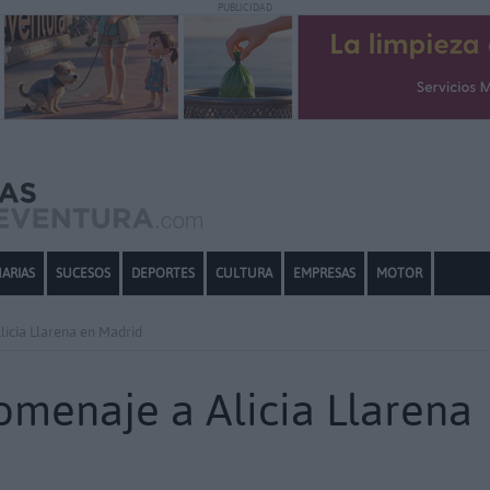
PUBLICIDAD
ARIAS
SUCESOS
DEPORTES
CULTURA
EMPRESAS
MOTOR
icia Llarena en Madrid
menaje a Alicia Llarena