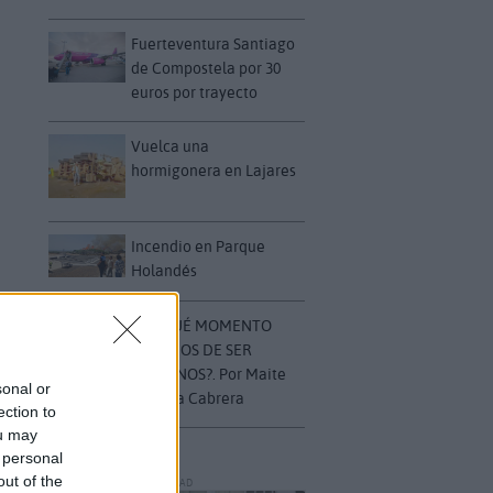
Fuerteventura Santiago
de Compostela por 30
euros por trayecto
Vuelca una
hormigonera en Lajares
Incendio en Parque
Holandés
¿EN QUÉ MOMENTO
DEJAMOS DE SER
HUMANOS?. Por Maite
sonal or
de Vera Cabrera
ection to
ou may
 personal
out of the
PUBLICIDAD