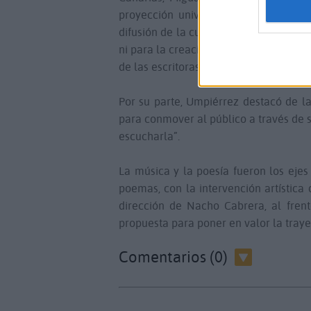
proyección universal de la literatur
difusión de la cultura del archipiélag
ni para la creación”, afirmó la consej
de las escritoras en la historia cultura
Por su parte, Umpiérrez destacó de la
para conmover al público a través de 
escucharla”.
La música y la poesía fueron los eje
poemas, con la intervención artística 
dirección de Nacho Cabrera, al frent
propuesta para poner en valor la trayec
Comentarios (0)