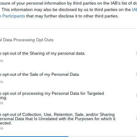
losure of your personal information by third parties on the IAB’s list of
. This information may also be disclosed by us to third parties on the
IA
Participants
that may further disclose it to other third parties.
l Data Processing Opt Outs
o opt-out of the Sharing of my personal data.
la escritora en paralelo a la Feria del Libro de la capital
In
o opt-out of the Sale of my Personal Data.
In
s en Madrid acogió ayer lunes, 8 de junio, un homenaje a la
to opt-out of processing my Personal Data for Targeted
del Día de las Escritoras 2025. La iniciativa forma parte de las
ing.
In
 la Feria del Libro de Madrid, donde este año las islas han
e divulgar las letras canarias más allá de la barrera insular.
o opt-out of Collection, Use, Retention, Sale, and/or Sharing
ersonal Data that Is Unrelated with the Purposes for which it
lected.
iversidades, Ciencia e Innovación y Cultura del Gobierno de
In
consejero de Cultura, Horacio Umpiérrez. Machín destacó la