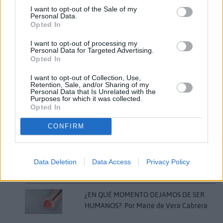
actuación de Chocolate Sexy, que puso el broche
I want to opt-out of the Sale of my
final a una jornada memorable de la programación
Personal Data.
Opted In
diurna. La banda majorera volvió a reunir a cientos
de personas que corearon sus canciones en un
I want to opt-out of processing my
Personal Data for Targeted Advertising.
ambiente festivo que ya forma parte de la
Opted In
identidad del festival.
I want to opt-out of Collection, Use,
Retention, Sale, and/or Sharing of my
Personal Data that Is Unrelated with the
Comentarios (0)
Purposes for which it was collected.
Opted In
CONFIRM
LO MÁS LEÍDO
Fallece un bebé de 20 meses por un
Data Deletion
Data Access
Privacy Policy
golpe de calor en Fuerteventura
¿EN QUÉ MOMENTO DEJAMOS DE SER
HUMANOS?. Por Maite de Vera Cabrera