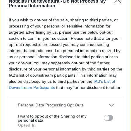
singulares de Canarias. Un festival gratuito, abierto
Noticias Fuerteventura -
Do Not Process My
Personal Information
e inclusivo que, desde hace veinte años, combina
una programación de primer nivel con una firme
If you wish to opt-out of the sale, sharing to third parties, or
apuesta por la multiculturalidad, el talento canario,
processing of your personal or sensitive information for
targeted advertising by us, please use the below opt-out
la sostenibilidad y el respeto por el entorno natural
section to confirm your selection. Please note that after your
que lo acoge.
opt-out request is processed you may continue seeing
El Cotillo vibró con el FEM de día
interest-based ads based on personal information utilized by
us or personal information disclosed to third parties prior to
La música comenzó mucho antes de que se
your opt-out. You may separately opt-out of the further
encendieran los focos del escenario de La Concha.
disclosure of your personal information by third parties on the
El FEM de Día, organizado junto a Cotillo Joven,
IAB’s list of downstream participants. This information may
also be disclosed by us to third parties on the
IAB’s List of
volvió a llenar el pueblo de El Cotillo con una
Downstream Participants
that may further disclose it to other
programación que incluyó diversos talleres y la
third parties.
música de grandes artistas como Papaya
Personal Data Processing Opt Outs
Subtropical, Naby Zana Band o Hey Chabón, que
animaron el Muellito durante toda la jornada.
I want to opt-out of the Sharing of my
personal data.
Uno de los momentos más esperados fue la
Opted In