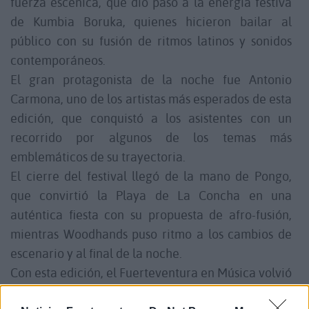
fuerza escénica, que dio paso a la energía festiva
de Kumbia Boruka, quienes hicieron bailar al
público con su fusión de ritmos latinos y sonidos
contemporáneos.
El gran protagonista de la noche fue Antonio
Carmona, uno de los artistas más esperados de esta
edición, que conquistó a los asistentes con un
recorrido por algunos de los temas más
emblemáticos de su trayectoria.
El cierre del festival llegó de la mano de Pongo,
que convirtió la Playa de La Concha en una
auténtica fiesta con su propuesta de afro-fusión,
mientras Woodhands puso ritmo a los cambios de
escenario y al final de la noche.
Con esta edición, el Fuerteventura en Música volvió
a demostrar por qué es uno de los festivales más