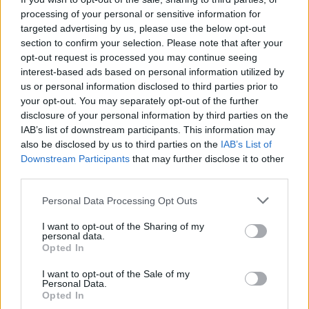
Técnica de Memoria Histórica celebrada el 11 de
processing of your personal or sensitive information for
abril de 2024 y en coordinación con la Federación
targeted advertising by us, please use the below opt-out
Canaria de Islas (FECAI), la declaración de la
section to confirm your selection. Please note that after your
opt-out request is processed you may continue seeing
antigua Colonia Agrícola Penitenciaria de Tefía
interest-based ads based on personal information utilized by
como lugar de utilidad pública, trámite
us or personal information disclosed to third parties prior to
imprescindible para poder ejecutar el proyecto
your opt-out. You may separately opt-out of the further
disclosure of your personal information by third parties on the
de creación del Centro Canario de Interpretación
IAB’s list of downstream participants. This information may
de la Memoria de la Disidencia Sexo-Genérica en
also be disclosed by us to third parties on the
IAB’s List of
Canarias.
Downstream Participants
that may further disclose it to other
third parties.
Este proyecto, liderado por la Dirección General
Personal Data Processing Opt Outs
de Diversidad del Gobierno de Canarias, contó
I want to opt-out of the Sharing of my
con la participación del colectivo de Altihay
personal data.
Opted In
Fuerteventura y del Cabildo de Fuerteventura,
órgano competente para la tramitación de la
I want to opt-out of the Sale of my
Personal Data.
citada declaración. La iniciativa dio cumplimiento
Opted In