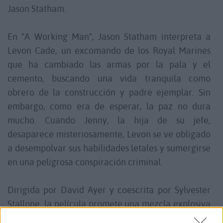
Jason Statham
.
En "A Working Man", Jason Statham interpreta a
Levon Cade, un excomando de los Royal Marines
que ha cambiado las armas por la pala y el
cemento, buscando una vida tranquila como
obrero de la construcción y padre ejemplar.
Sin
embargo, como era de esperar, la paz no dura
mucho.
Cuando Jenny, la hija de su jefe,
desaparece misteriosamente, Levon se ve obligado
a desempolvar sus habilidades letales y sumergirse
en una peligrosa conspiración criminal.
​
Dirigida por David Ayer y coescrita por Sylvester
Stallone, la película promete una mezcla explosiva
de acción y emoción.
El reparto incluye a Michael