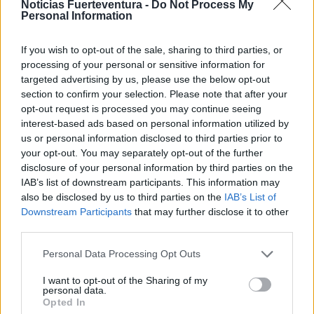
Noticias Fuerteventura -
Do Not Process My
Peña, David Harbour y Jason Flemyng, quienes
Personal Information
aportan su talento a esta trepidante historia.
​
If you wish to opt-out of the sale, sharing to third parties, or
processing of your personal or sensitive information for
"A Working Man" se estrena en cines hoy 28 de
targeted advertising by us, please use the below opt-out
marzo de 2025.
Así que, si están listos para ver a
section to confirm your selection. Please note that after your
Statham en plena acción, no se la pueden perder.
opt-out request is processed you may continue seeing
interest-based ads based on personal information utilized by
us or personal information disclosed to third parties prior to
Comentarios (0)
your opt-out. You may separately opt-out of the further
disclosure of your personal information by third parties on the
IAB’s list of downstream participants. This information may
LO MÁS LEÍDO
also be disclosed by us to third parties on the
IAB’s List of
Downstream Participants
that may further disclose it to other
Fallece un bebé de 20 meses por un
third parties.
golpe de calor en Fuerteventura
Personal Data Processing Opt Outs
I want to opt-out of the Sharing of my
¿EN QUÉ MOMENTO DEJAMOS DE SER
personal data.
HUMANOS?. Por Maite de Vera Cabrera
Opted In