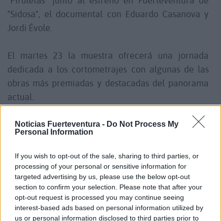
“Piruletas” junto al estreno en Fuerteventura de
"Sidosa", el documental con Eduardo Casanova y
Jordi Évole.
El martes 23 la muestra ofrecerá una jornada
dedicada a los cortometrajes con algunas de las
obras más premiadas y destacadas del panorama
actual.
La jornada de clausura tendrá lugar el miércoles
Noticias Fuerteventura -
Do Not Process My
Personal Information
24 con la proyección del cortometraje "Zoe",
presentado por su protagonista Amor Romeira, y
If you wish to opt-out of the sale, sharing to third parties, or
uno de los estrenos más esperados de la
processing of your personal or sensitive information for
targeted advertising by us, please use the below opt-out
temporada, "Iván & Hadoum" de Ian de la Rosa.
section to confirm your selection. Please note that after your
opt-out request is processed you may continue seeing
Así, la XXIV Muestra de Cine LGTBIQ+ reafirma su
interest-based ads based on personal information utilized by
us or personal information disclosed to third parties prior to