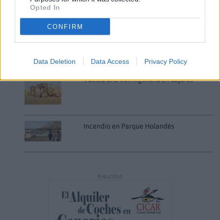
Opted In
HUMANOS?. Por Maite de Vera Cabrera
CONFIRM
Fuerteventura Santiago de Compostela
por 30 euros por trayecto
Data Deletion
Data Access
Privacy Policy
Vuelca una hormigonera en Lajares
Incendio en Parque Holandés
PUBLICIDAD