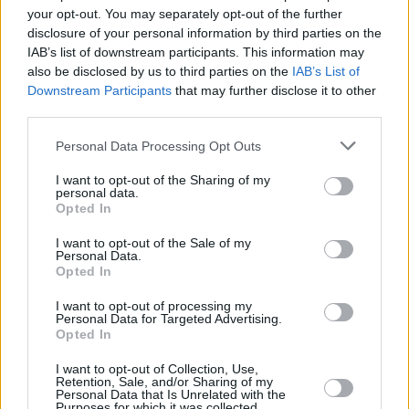
compromiso con la diversidad y la cultura como
your opt-out. You may separately opt-out of the further
motor de cambio en Fuerteventura.
disclosure of your personal information by third parties on the
IAB’s list of downstream participants. This information may
also be disclosed by us to third parties on the
IAB’s List of
Para consultar la
Downstream Participants
that may further disclose it to other
programación:
https://culturafuerteventura.es/wp-
third parties.
content/uploads/2026/06/PROGRAMA-XXIV-
Personal Data Processing Opt Outs
MUESTRA-DE-CINE-LGTBIQ-DE-FUERTEVENTURA-
2026_compressed.pdf
I want to opt-out of the Sharing of my
personal data.
Opted In
Comentarios (0)
I want to opt-out of the Sale of my
Personal Data.
Opted In
LO MÁS LEÍDO
I want to opt-out of processing my
Personal Data for Targeted Advertising.
Fallece un bebé de 20 meses por un
Opted In
golpe de calor en Fuerteventura
I want to opt-out of Collection, Use,
Retention, Sale, and/or Sharing of my
Personal Data that Is Unrelated with the
¿EN QUÉ MOMENTO DEJAMOS DE SER
Purposes for which it was collected.