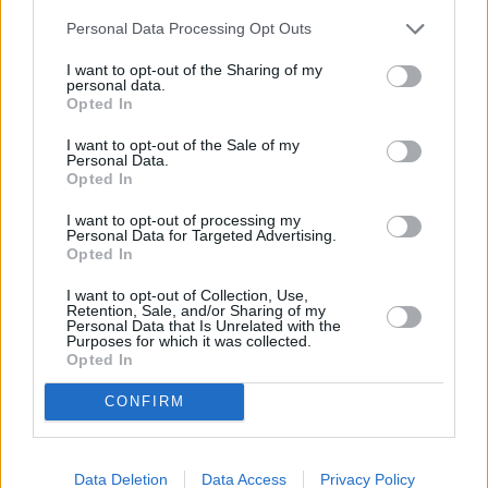
Personal Data Processing Opt Outs
LO MÁS LEÍDO
I want to opt-out of the Sharing of my
personal data.
Opted In
Fallece un bebé de 20 meses por un
golpe de calor en Fuerteventura
I want to opt-out of the Sale of my
Personal Data.
Opted In
Fuerteventura Santiago de Compostela
I want to opt-out of processing my
por 30 euros por trayecto
Personal Data for Targeted Advertising.
Opted In
I want to opt-out of Collection, Use,
Vuelca una hormigonera en Lajares
Retention, Sale, and/or Sharing of my
Personal Data that Is Unrelated with the
Purposes for which it was collected.
Opted In
Incendio en Parque Holandés
CONFIRM
Data Deletion
Data Access
Privacy Policy
Un vuelo a Fuerteventura se desvía por