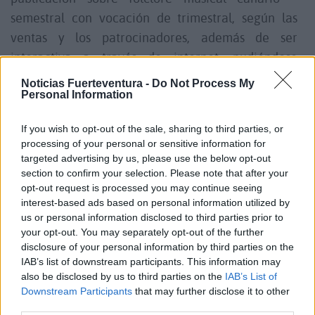
semestral con vocación de trimestral, según las
ventas y los patrocinadores, además de ser
interactiva a través de internet, pudiéndose
descargar a través de ella material multimedia.
Noticias Fuerteventura -
Do Not Process My
Personal Information
Además, la agrupación anunció la creación de la
If you wish to opt-out of the sale, sharing to third parties, or
Fundación Canaria Los Sabandeños para continuar
processing of your personal or sensitive information for
con su labor de investigación y difusión de la
targeted advertising by us, please use the below opt-out
section to confirm your selection. Please note that after your
música folclórica canaria y latinoamericana. La
opt-out request is processed you may continue seeing
Casa-Museo es el patrimonio fundacional que
interest-based ads based on personal information utilized by
aportan. "Esto asegura la supervivencia del grupo,
us or personal information disclosed to third parties prior to
your opt-out. You may separately opt-out of the further
ya que la Casa pasa a formar parte del pueblo
disclosure of your personal information by third parties on the
canario y de paso eliminamos las sospechas de
IAB’s list of downstream participants. This information may
afán de lucro", cuenta Alonso.
also be disclosed by us to third parties on the
IAB’s List of
Downstream Participants
that may further disclose it to other
third parties.
Comentarios (0)