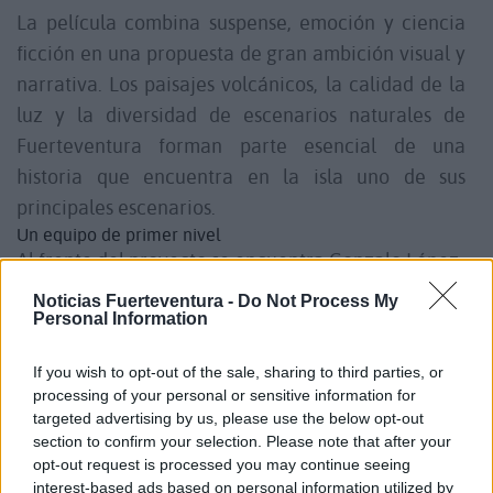
La película combina suspense, emoción y ciencia
ficción en una propuesta de gran ambición visual y
narrativa. Los paisajes volcánicos, la calidad de la
luz y la diversidad de escenarios naturales de
Fuerteventura forman parte esencial de una
historia que encuentra en la isla uno de sus
principales escenarios.
Un equipo de primer nivel
Al frente del proyecto se encuentra Gonzalo López-
Gallego, director, guionista y productor
Noticias Fuerteventura -
Do Not Process My
considerado una de las voces más reconocibles del
Personal Information
cine español contemporáneo.
If you wish to opt-out of the sale, sharing to third parties, or
El reparto está encabezado por Andrés Gertrúdix,
processing of your personal or sensitive information for
uno de los intérpretes más reconocidos y versátiles
targeted advertising by us, please use the below opt-out
del panorama audiovisual español, con una amplia
section to confirm your selection. Please note that after your
opt-out request is processed you may continue seeing
trayectoria en cine, televisión y teatro.
interest-based ads based on personal information utilized by