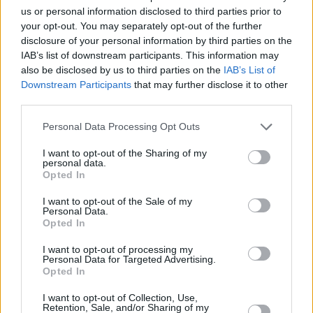
El equipo cuenta además con Yraya Perdomo como
us or personal information disclosed to third parties prior to
primera ayudante de dirección y supervisora de
your opt-out. You may separately opt-out of the further
disclosure of your personal information by third parties on the
script, profesional con experiencia en
IAB’s list of downstream participants. This information may
producciones nacionales e internacionales
also be disclosed by us to third parties on the
IAB’s List of
desarrolladas en Canarias, especializada en
Downstream Participants
that may further disclose it to other
third parties.
coordinación de rodajes y gestión de equipos
audiovisuales.
Personal Data Processing Opt Outs
La dirección de fotografía corre a cargo de José
I want to opt-out of the Sharing of my
David Montero, profesional destacado por su
personal data.
Opted In
sensibilidad estética y su capacidad para construir
I want to opt-out of the Sale of my
atmósferas cinematográficas a través de la luz y la
Personal Data.
narrativa visual, elementos clave en la identidad
Opted In
estética de la película.
I want to opt-out of processing my
Personal Data for Targeted Advertising.
La producción está liderada por Mantarraya Films,
Opted In
compañía audiovisual independiente
I want to opt-out of Collection, Use,
comprometida con el desarrollo de proyectos
Retention, Sale, and/or Sharing of my