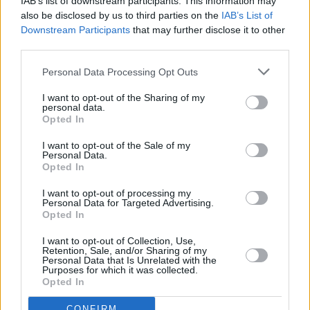
IAB’s list of downstream participants. This information may
also be disclosed by us to third parties on the
IAB’s List of
Downstream Participants
that may further disclose it to other
third parties.
Personal Data Processing Opt Outs
I want to opt-out of the Sharing of my
personal data.
Opted In
I want to opt-out of the Sale of my
Personal Data.
Opted In
I want to opt-out of processing my
Personal Data for Targeted Advertising.
Opted In
I want to opt-out of Collection, Use,
C
asillas del Ángel celebra sus fiestas en honor a
Retention, Sale, and/or Sharing of my
Personal Data that Is Unrelated with the
Santa Ana
Purposes for which it was collected.
Opted In
CONFIRM