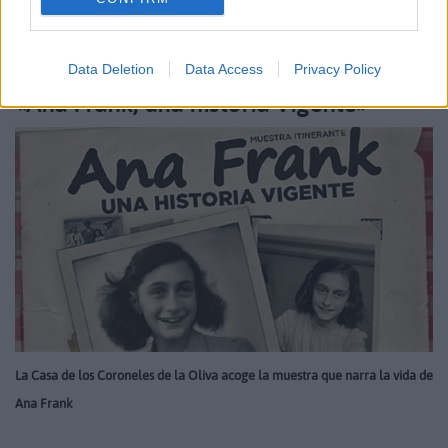
Julio 4, 2016
Data Deletion
Data Access
Privacy Policy
«Ana Frank, una historia Vigente»
La Casa de los Coroneles de la Oliva acoge la muestra que narra la vida de
Ana Frank