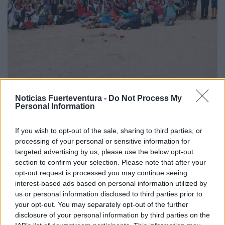
125 personas participaron en una ruta a La Graciosa
Noticias Fuerteventura -
Do Not Process My
Personal Information
dentro del programa de senderismo 'Fuerteventura
al Golpito'
If you wish to opt-out of the sale, sharing to third parties, or
processing of your personal or sensitive information for
targeted advertising by us, please use the below opt-out
section to confirm your selection. Please note that after your
Julio 5, 2016
opt-out request is processed you may continue seeing
interest-based ads based on personal information utilized by
us or personal information disclosed to third parties prior to
Fiestas de Santa Ana en Casillas del
your opt-out. You may separately opt-out of the further
disclosure of your personal information by third parties on the
Ángel