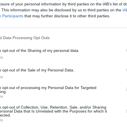
losure of your personal information by third parties on the IAB’s list of
y terminó de desatarse después de los dos únicos avisos
. This information may also be disclosed by us to third parties on the
IA
ukovic al límite que finalmente fueron señalizadas con fuera
Participants
that may further disclose it to other third parties.
ncertidumbre y le recordaron al Leganés que, aunque invicto
l Data Processing Opt Outs
de Paco López a mirar a las bandas y por ahí generó todo su
xuberancia física de Luis Henriques de Barros 'Duk'. Rápido y
o opt-out of the Sharing of my personal data.
cuerpo, de sus botas nació un centro que no llegó a rematar
In
aria. Y ese detalle fue el que dejó en nada, tras revisión, el
después de un pase atrás de Miguel de la Fuente.
o opt-out of the Sale of my Personal Data.
In
la información
GRATIS
de Fuerteventura y Canarias
to opt-out of processing my Personal Data for Targeted
ing.
 canal de whatsApp, que no es un chat y no se puede
In
lamente información y videos de la isla,
apuntarse al
o opt-out of Collection, Use, Retention, Sale, and/or Sharing
tura.
ersonal Data that Is Unrelated with the Purposes for which it
lected.
In