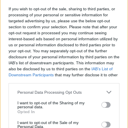
en una primera parte donde fue muy superior. En la
If you wish to opt-out of the sale, sharing to third parties, or
segunda parte el partido fue algo más igualado,
processing of your personal or sensitive information for
pero el madrid nunca pudo jugar a nada.
targeted advertising by us, please use the below opt-out
section to confirm your selection. Please note that after your
opt-out request is processed you may continue seeing
Comentarios (0)
interest-based ads based on personal information utilized by
us or personal information disclosed to third parties prior to
your opt-out. You may separately opt-out of the further
LO MÁS LEÍDO
disclosure of your personal information by third parties on the
IAB’s list of downstream participants. This information may
Fallece un bebé de 20 meses por un
also be disclosed by us to third parties on the
IAB’s List of
golpe de calor en Fuerteventura
Downstream Participants
that may further disclose it to other
third parties.
¿EN QUÉ MOMENTO DEJAMOS DE SER
Personal Data Processing Opt Outs
HUMANOS?. Por Maite de Vera Cabrera
I want to opt-out of the Sharing of my
personal data.
Opted In
Fuerteventura Santiago de Compostela
por 30 euros por trayecto
I want to opt-out of the Sale of my
Personal Data.