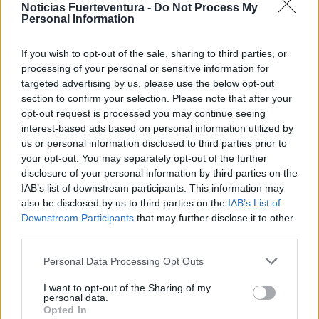
Noticias Fuerteventura -
Do Not Process My
combate fue resuelto sin titubeos y con un ritmo
Personal Information
frenético de golpes, movimientos y combinaciones
que, en palabras de testigos, resultaba
If you wish to opt-out of the sale, sharing to third parties, or
processing of your personal or sensitive information for
prácticamente imposible de seguir.
targeted advertising by us, please use the below opt-out
section to confirm your selection. Please note that after your
La cita mundial congregó en la capital italiana a
opt-out request is processed you may continue seeing
interest-based ads based on personal information utilized by
más de un millar de luchadores procedentes de
us or personal information disclosed to third parties prior to
todos los rincones del planeta, protagonistas de
your opt-out. You may separately opt-out of the further
una competición seguida en directo por cientos de
disclosure of your personal information by third parties on the
IAB’s list of downstream participants. This information may
canales de televisión. El torneo se caracterizó por
also be disclosed by us to third parties on the
IAB’s List of
la variedad y espectacularidad de sus disciplinas,
Downstream Participants
that may further disclose it to other
en una mezcla de Kickboxing, K-1, Muay Thai,
third parties.
MMA, Boxeo, point fight grappling, Jiu Jitsu
Personal Data Processing Opt Outs
Brasileño, Karate, Kata Forms y defensa personal.
I want to opt-out of the Sharing of my
personal data.
Opted In
Desde el municipio de Antigua se celebra este