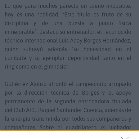
Lo que para muchos parecía un sueño imposible,
hoy es una realidad. “Este título es fruto de su
disciplina y de una puesta a punto física
inmejorable”, destacó su entrenador, el reconocido
técnico internacional Luis Aday Borges Hernández,
quien subrayó además “su honestidad en el
combate y su ejemplar deportividad tanto en el
ring como en el gimnasio”.
Gutiérrez Alonso afrontó el campeonato arropado
por la dirección técnica de Borges y el apoyo
permanente de la segunda entrenadora titulada
del Club AFC, Raquel Santander Cuenca, además de
la energía transmitida por todos sus compañeros y
compañeras. Sobre el cuadrilátero, el luchador
majorero demostró un nivel implacable: cada