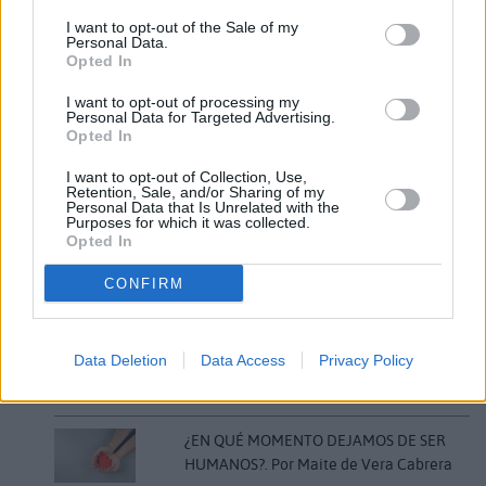
triunfo como un orgullo para el deporte local y un
I want to opt-out of the Sale of my
Personal Data.
ejemplo de constancia, talento y superación
Opted In
personal. Juan Carlos Gutiérrez Alonso ya forma
I want to opt-out of processing my
parte de la élite mundial de la lucha extrema, y su
Personal Data for Targeted Advertising.
Opted In
hazaña promete ser solo el comienzo de una
prometedora carrera internacional.
I want to opt-out of Collection, Use,
Retention, Sale, and/or Sharing of my
Personal Data that Is Unrelated with the
Purposes for which it was collected.
Comentarios (0)
Opted In
CONFIRM
LO MÁS LEÍDO
Fallece un bebé de 20 meses por un
Data Deletion
Data Access
Privacy Policy
golpe de calor en Fuerteventura
¿EN QUÉ MOMENTO DEJAMOS DE SER
HUMANOS?. Por Maite de Vera Cabrera