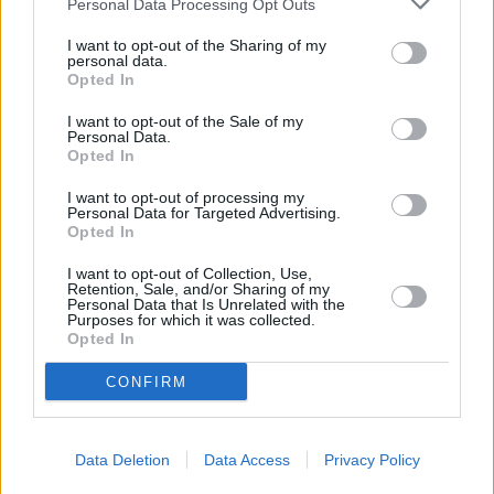
LO MÁS LEÍDO
Personal Data Processing Opt Outs
I want to opt-out of the Sharing of my
Fallece un bebé de 20 meses por un
personal data.
golpe de calor en Fuerteventura
Opted In
I want to opt-out of the Sale of my
Personal Data.
Fuerteventura Santiago de Compostela
Opted In
por 30 euros por trayecto
I want to opt-out of processing my
Personal Data for Targeted Advertising.
Opted In
¿EN QUÉ MOMENTO DEJAMOS DE SER
HUMANOS?. Por Maite de Vera Cabrera
I want to opt-out of Collection, Use,
Retention, Sale, and/or Sharing of my
Personal Data that Is Unrelated with the
Purposes for which it was collected.
Vuelca una hormigonera en Lajares
Opted In
CONFIRM
Incendio en Parque Holandés
Data Deletion
Data Access
Privacy Policy