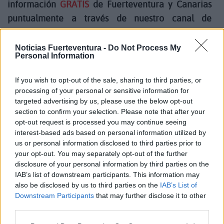
información
GRATIS
de Fuerteventura y Canarias
puntualmente a través de nuestro canal de
whatsApp, que no es un chat y no se puede enviar
ni recibir comentarios, solamente información y
Noticias Fuerteventura -
Do Not Process My
Personal Information
videos de la isla,
apuntarse al nuevo canal de
Noticias Fuerteventura.
If you wish to opt-out of the sale, sharing to third parties, or
processing of your personal or sensitive information for
targeted advertising by us, please use the below opt-out
La afición, notoriamente descontenta, comparte su
section to confirm your selection. Please note that after your
opt-out request is processed you may continue seeing
pesar por la marcha del equipo, que encara el
interest-based ads based on personal information utilized by
segundo parón por citas internacionales como
us or personal information disclosed to third parties prior to
colista de LaLiga EA Sports con solo tres puntos
your opt-out. You may separately opt-out of the further
disclosure of your personal information by third parties on the
merced a seis derrotas y tres empates.
IAB’s list of downstream participants. This information may
also be disclosed by us to third parties on the
IAB’s List of
Comentarios (0)
Downstream Participants
that may further disclose it to other
third parties.