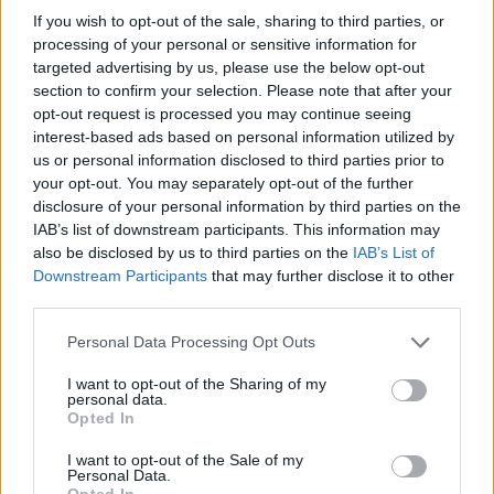
amarillos que cayeron con honor y con seguridad
If you wish to opt-out of the sale, sharing to third parties, or
processing of your personal or sensitive information for
volverán a intentarlo en la temporada que viene.
targeted advertising by us, please use the below opt-out
section to confirm your selection. Please note that after your
Comentarios (0)
opt-out request is processed you may continue seeing
interest-based ads based on personal information utilized by
us or personal information disclosed to third parties prior to
LO MÁS LEÍDO
your opt-out. You may separately opt-out of the further
disclosure of your personal information by third parties on the
IAB’s list of downstream participants. This information may
Fallece un bebé de 20 meses por un
also be disclosed by us to third parties on the
IAB’s List of
golpe de calor en Fuerteventura
Downstream Participants
that may further disclose it to other
third parties.
¿EN QUÉ MOMENTO DEJAMOS DE SER
Personal Data Processing Opt Outs
HUMANOS?. Por Maite de Vera Cabrera
I want to opt-out of the Sharing of my
personal data.
Fuerteventura Santiago de Compostela
Opted In
por 30 euros por trayecto
I want to opt-out of the Sale of my
Personal Data.
Opted In