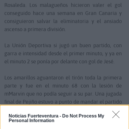
Rosaleda. Los malagueños hicieron valer el gol
conseguido hace una semana en Gran Canaria y
consiguieron salvar la eliminatoria y el ansiado
ascenso a primera división.
La Unión Deportiva si jugó un buen partido, con
garra e intensidad desde el primer minuto, y ya en
el minuto 2 se ponía por delante con gol de Jesé.
Los amarillos aguantaron el tirón toda la primera
parte y fue en el minuto 68 con la lesión de
mMarvin que no podía seguir a su par. Una jugada
final de Pejiño estuvo a punto de mandar el partido
a la prórroga pero el balón no quiso entrar.
Noticias Fuerteventura -
Do Not Process My
Personal Information
El final del partido fue un acoso y derribo de los