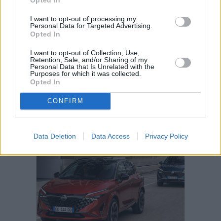
Decathlon abre hoy su primera tienda
en Fuerteventura
I want to opt-out of processing my
Personal Data for Targeted Advertising.
Opted In
Vuelca una hormigonera en Lajares
I want to opt-out of Collection, Use,
Retention, Sale, and/or Sharing of my
Personal Data that Is Unrelated with the
Purposes for which it was collected.
Opted In
CONFIRM
PUBLICIDAD
Data Deletion
Data Access
Privacy Policy