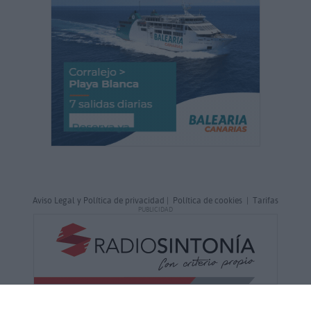
Aviso Legal y Política de privacidad
|
Política de cookies
|
Tarifas
PUBLICIDAD
NoticiasFuerteventura.com