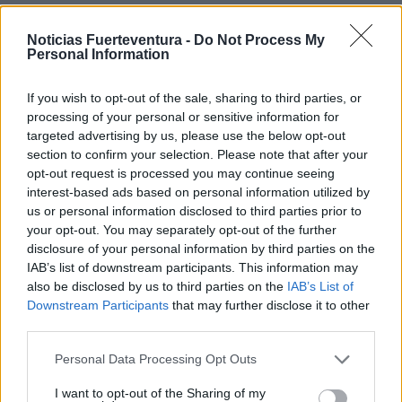
Desde la directiva de GRD Meracas, la directiva
Noticias Fuerteventura -
Do Not Process My
Personal Information
agradeció al ayuntamiento su apoyo,
especialmente a las concejalías de Deportes y
If you wish to opt-out of the sale, sharing to third parties, or
Festejos, y por supuesto a las decenas de personas
processing of your personal or sensitive information for
que colaboran en el catering, las tareas de
targeted advertising by us, please use the below opt-out
section to confirm your selection. Please note that after your
montaje, las mesas de anotación y los arbitrajes,
opt-out request is processed you may continue seeing
pues es su participación desinteresada la que hace
interest-based ads based on personal information utilized by
posible cumplir con un calendario que, en esta
us or personal information disclosed to third parties prior to
your opt-out. You may separately opt-out of the further
ocasión, ha alcanzado las 43 horas de baloncesto y
disclosure of your personal information by third parties on the
los 59 equipos inscritos.
IAB’s list of downstream participants. This information may
also be disclosed by us to third parties on the
IAB’s List of
Downstream Participants
that may further disclose it to other
third parties.
Memorial Ramón Castañeyra Góngora, más de 40
años de historia
Personal Data Processing Opt Outs
I want to opt-out of the Sharing of my