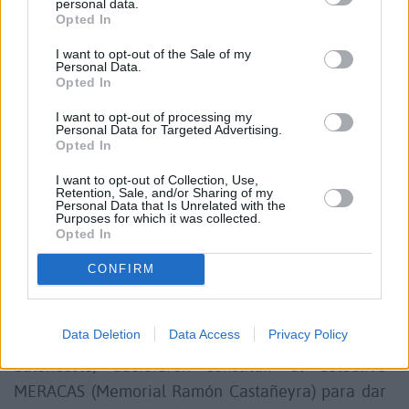
personal data.
El Memorial Ramón Castañeyra Góngora es un
Opted In
evento de interés social, lúdico y festivo, que se
I want to opt-out of the Sale of my
desarrolla en el marco de las Fiestas del Rosario, en
Personal Data.
torno a la práctica del baloncesto, desde 1984. En
Opted In
el apartado de la práctica deportiva, se trata de un
I want to opt-out of processing my
Personal Data for Targeted Advertising.
evento no oficial, y aunque está basado en el
Opted In
baloncesto, cuenta con normas propias y distintas a
I want to opt-out of Collection, Use,
las federativas.
Retention, Sale, and/or Sharing of my
Personal Data that Is Unrelated with the
Purposes for which it was collected.
Opted In
El Memorial Ramón Castañeyra Góngora adoptó
este nombre en 1984, en la segunda edición de las
CONFIRM
24 Horas de Baloncesto. El mismo grupo encargado
de la organización del primer torneo en 1983,
Data Deletion
Data Access
Privacy Policy
jóvenes majoreros vinculados al mundo del
baloncesto, decidieron constituir el Colectivo
MERACAS (Memorial Ramón Castañeyra) para dar