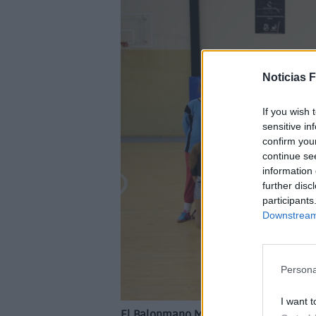
Noticias 
If you wish 
sensitive in
confirm you
continue se
information 
further disc
participants
Downstream 
Persona
I want t
El Balonmano Morro Jable comienza hoy