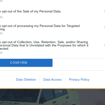
In
o opt-out of the Sale of my Personal Data.
In
to opt-out of processing my Personal Data for Targeted
ing.
In
o opt-out of Collection, Use, Retention, Sale, and/or Sharing
ersonal Data that Is Unrelated with the Purposes for which it
lected.
In
CONFIRM
Data Deletion
Data Access
Privacy Policy