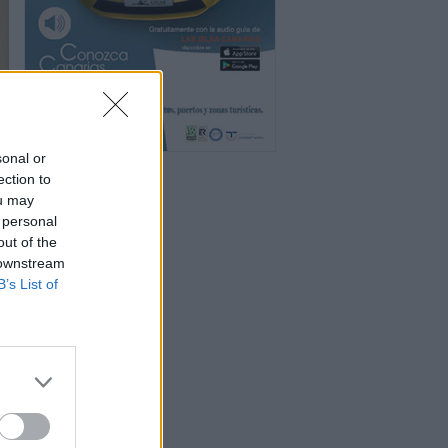
sonal or
ection to
ou may
 personal
out of the
 downstream
B’s List of
a