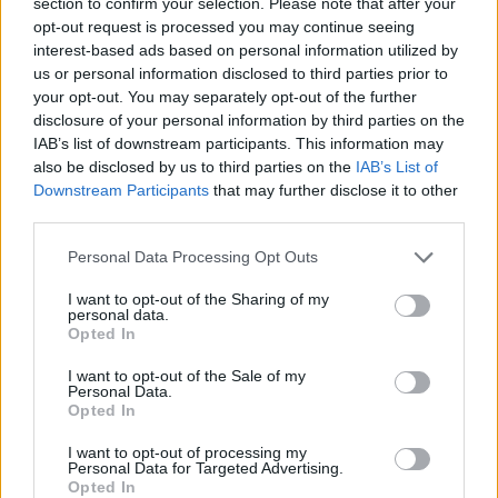
section to confirm your selection. Please note that after your
entonces?
opt-out request is processed you may continue seeing
interest-based ads based on personal information utilized by
us or personal information disclosed to third parties prior to
El problema es que es mucho más sencillo sumar
your opt-out. You may separately opt-out of the further
votos en las grandes capitales subidos al carro de
disclosure of your personal information by third parties on the
campañas propagandísticas de todo tipo, que ir a
IAB’s list of downstream participants. This information may
also be disclosed by us to third parties on the
IAB’s List of
buscarlos isla por isla, pueblo por pueblo, casa por
Downstream Participants
that may further disclose it to other
casa, vecino por vecino...
third parties.
Personal Data Processing Opt Outs
No obstante, todo esta pelea no debe ocultarnos
que sí es cierto que hay algunos cambios que
I want to opt-out of the Sharing of my
personal data.
hacer. Los topes electorales generan ciertas
Opted In
deformaciones del ideario original e injustamente
I want to opt-out of the Sale of my
muchos partidos no se ven representados. Pero esto
Personal Data.
Opted In
no significa que las “realidades insulares” deban
dejar de tener su sentido en el espectro político de
I want to opt-out of processing my
Personal Data for Targeted Advertising.
Canarias.
Opted In