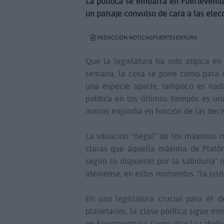
La política se embarra en Fuerteventu
un paisaje convulso de cara a las elec
REDACCIÓN NOTICIASFUERTEVENTURA
Que la legislatura ha sido atípica e
semana, la cosa se pone como para q
una especie aparte, tampoco es nada
política en los últimos tiempos es u
menos enjundia en función de las decisi
La situación "ilegal" de los máximos 
claras que aquella máxima de Platón 
según lo dispuesto por la sabiduría"
ateniense, en estos momentos "la justi
En una legislatura crucial para el d
planetarios, la clase política sigue 
en Fuerteventura. Como dice la sabidu