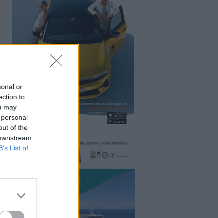
sonal or
ection to
ou may
 personal
out of the
 downstream
B’s List of