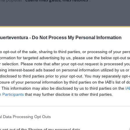
enteraban por la prensa de la apertura de juicio oral a Mario
 presunto delito de prevaricación administrativa, y se
Fuerteventura -
Do Not Process My Personal Information
a dos de sus máximas figuras insulares pasando por el juicio
, aparece la fiscalía del Supremo y pide la imputación de
to opt-out of the sale, sharing to third parties, or processing of your per
cación continuada en el Caso Reparos.
formation for targeted advertising by us, please use the below opt-out s
r selection. Please note that after your opt-out request is processed y
eing interest-based ads based on personal information utilized by us or
 parecer un juicio menor, ya que se trata de contrataciones
disclosed to third parties prior to your opt-out. You may separately opt-
de maquinaria para los vecinos, el ministerio fiscal apuntaba
losure of your personal information by third parties on the IAB’s list of
 habría estado efectuando de forma irregular durante al menos
. This information may also be disclosed by us to third parties on the
IA
Participants
that may further disclose it to other third parties.
se más en el juicio mediático, máxime cuando en próximas
ndidato de Coalición Canaria a la presidencia del Gobierno
l Data Processing Opt Outs
r cómo investigado podría poner los focos sobre su figura, de
o opt-out of the Sharing of my personal data.