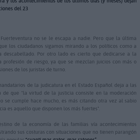
ra y los acontecimientos de los últimos días (y meses) dejan
ciones del 23
n Fuerteventura no se le escapa a nadie. Pero que la última
ue los ciudadanos sigamos mirando a los políticos como a
 descabellado. Por otro lado es cierto que dedicarse a la
na profesión de riesgo, ya que se mezclan juicios con más o
ones de los juristas de turno.
mandatarios de la judicatura en el Estado Español deja a las
de que "la virtud de la justicia consiste en la moderación
 no se cumple hace mucho, es más citando otra vez al sabio
cia es aquello que disponen los más fuertes".
estino de la economía de las familias vía acontecimientos
mostrando sus costuras con situaciones que no tienen parangón
ría popular
“cuanti mas gatos, mas ratones”
.