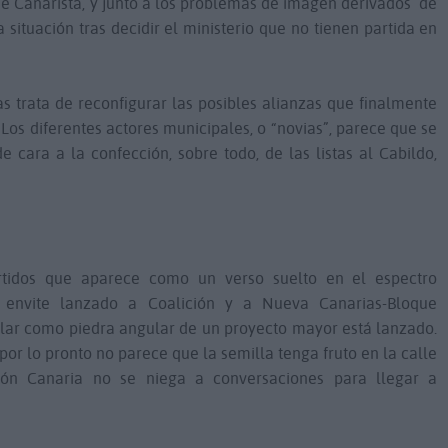
 Canarista, y junto a los problemas de imagen derivados
de
a situación tras decidir el ministerio que no tienen partida en
as trata de reconfigurar las posibles alianzas que finalmente
 Los diferentes actores municipales, o “novias”, parece que se
 cara a la confección, sobre todo, de las listas al Cabildo,
tidos que aparece como un verso suelto en el espectro
l envite lanzado a Coalición y a Nueva Canarias-Bloque
sular como piedra angular de un proyecto mayor está lanzado.
por lo pronto no parece que la semilla tenga fruto en la calle
ión Canaria no se niega a conversaciones para llegar a