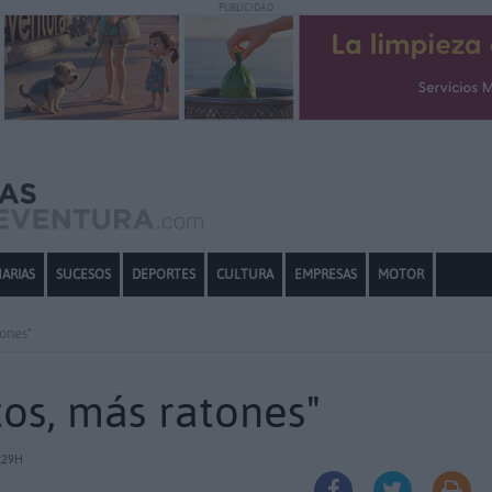
PUBLICIDAD
ARIAS
SUCESOS
DEPORTES
CULTURA
EMPRESAS
MOTOR
tones"
os, más ratones"
:29H