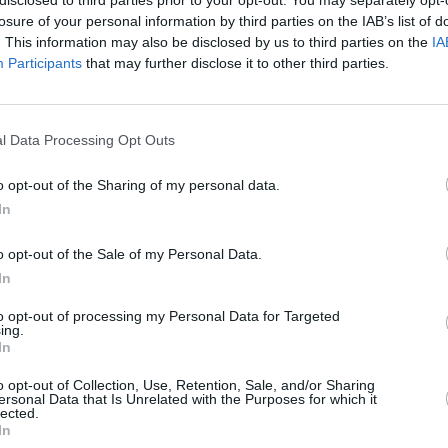
Ahora se pretende hacer borrón y cuenta nueva, olvidar lo
losure of your personal information by third parties on the IAB’s list of
. This information may also be disclosed by us to third parties on the
IA
con todo, para hacer mejor las cosas, o eso dicen las partes
Participants
that may further disclose it to other third parties.
 mientras pretenden perpetrar una y no pequeña.
e que el poder político, administrativo y económico, sigue
l Data Processing Opt Outs
el cambio que se exige es presionar aún más a las cinco islas
oral para dejar a las islas menos pobladas más desasistidas
o opt-out of the Sharing of my personal data.
ndo las cosas como están, la pregunta que nos hacemos es
In
ndo nos convirtamos en meros satélites de Gran Canaria y
ro no más claro: “Romper la triple paridad es quedarnos a
o opt-out of the Sale of my Personal Data.
In
to opt-out of processing my Personal Data for Targeted
iscute, pero no así. No a costa de romper un frágil equilibrio
ing.
 que pese a todo, sigue siendo imperfecto, porque las cotas
In
De llevarse a cabo esta reforma, y siguiendo con la lógica de
o opt-out of Collection, Use, Retention, Sale, and/or Sharing
radicales, llegaría un momento en el que Gran Canaria y
ersonal Data that Is Unrelated with the Purposes for which it
lected.
ón proporcionalmente mientras el resto de islas quedaría en
In
del mapa.