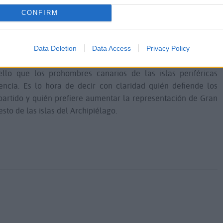
CONFIRM
a cosa que alabar la idea del Cabildo de Fuerteventura de
a a la ruptura de la triple paridad y de cualquier sistema que
ntre las dos islas capitalinas y las cinco restantes. Hay que
Data Deletion
Data Access
Privacy Policy
 Es hora de que los partidos se retraten y digan con claridad si
llo que los prohombres canarios de las islas periféricas
encia. Es lo hora de decir con claridad quién defiende los
u partido y quién prefiere aumentar la representación de Gran
sto de las islas del Archipiélago.