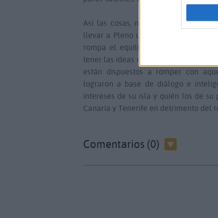
Así las cosas, no podemos hacer otr
llevar a Pleno una iniciativa contrari
rompa el equilibrio político actual e
tener las ideas claras en este sentido.
están dispuestos a romper con aque
lograron a base de diálogo e intelig
intereses de su isla y quién los de s
Canaria y Tenerife en detrimento del re
Comentarios (0)