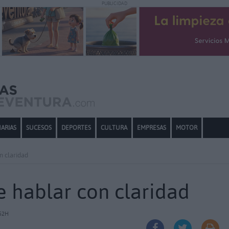
PUBLICIDAD
ARIAS
SUCESOS
DEPORTES
CULTURA
EMPRESAS
MOTOR
n claridad
e hablar con claridad
52H