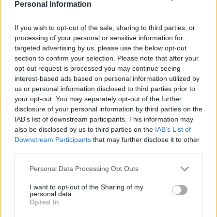
Personal Information
sobre todo de los vecinos de La Asomada, Tetir, La
Matilla, Tindaya o Tefía.
If you wish to opt-out of the sale, sharing to third parties, or
processing of your personal or sensitive information for
targeted advertising by us, please use the below opt-out
section to confirm your selection. Please note that after your
Comentarios (8)
opt-out request is processed you may continue seeing
interest-based ads based on personal information utilized by
us or personal information disclosed to third parties prior to
LO MÁS LEÍDO
your opt-out. You may separately opt-out of the further
disclosure of your personal information by third parties on the
Fallece un bebé de 20 meses por un
IAB’s list of downstream participants. This information may
golpe de calor en Fuerteventura
also be disclosed by us to third parties on the
IAB’s List of
Downstream Participants
that may further disclose it to other
third parties.
¿EN QUÉ MOMENTO DEJAMOS DE SER
HUMANOS?. Por Maite de Vera Cabrera
Personal Data Processing Opt Outs
I want to opt-out of the Sharing of my
personal data.
Fuerteventura Santiago de Compostela
Opted In
por 30 euros por trayecto