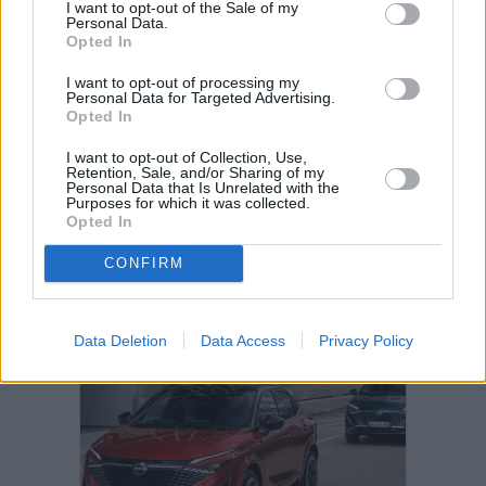
I want to opt-out of the Sale of my
Personal Data.
Opted In
Vuelca una hormigonera en Lajares
I want to opt-out of processing my
Personal Data for Targeted Advertising.
Opted In
Decathlon abre hoy su primera tienda
I want to opt-out of Collection, Use,
en Fuerteventura
Retention, Sale, and/or Sharing of my
Personal Data that Is Unrelated with the
Purposes for which it was collected.
Opted In
CONFIRM
PUBLICIDAD
Data Deletion
Data Access
Privacy Policy