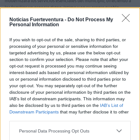
modernizará los servicios esenciales del municipio, ofreciendo a
las familias un espacio digno, íntimo y en su propio pueblo,
concluye el alcalde, que agradece la inversión y apuesta por
Noticias Fuerteventura -
Do Not Process My
Antigua de Funeraria Padrón.
Personal Information
El diseño arquitectónico del Tanatorio de Antigua se mimetiza
If you wish to opt-out of the sale, sharing to third parties, or
con el paisaje, empleando en su construcción materiales
processing of your personal or sensitive information for
ecológicos y fuentes de energía renovables. Contará con varias
targeted advertising by us, please use the below opt-out
salas de velatorio independientes y confortables, junto a una
section to confirm your selection. Please note that after your
capilla y un amplio hall y sala de visitantes, así como baños y
opt-out request is processed you may continue seeing
otras áreas de servicios funerarios como la sala de tanatopraxia
interest-based ads based on personal information utilized by
o zona del horno crematorio.
us or personal information disclosed to third parties prior to
your opt-out. You may separately opt-out of the further
disclosure of your personal information by third parties on the
Comentarios (0)
IAB’s list of downstream participants. This information may
also be disclosed by us to third parties on the
IAB’s List of
Downstream Participants
that may further disclose it to other
third parties.
LO MÁS LEÍDO
Personal Data Processing Opt Outs
Fallece un bebé de 20 meses por un