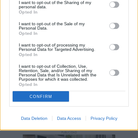
golpe de calor en Fuerteventura
I want to opt-out of the Sharing of my
personal data.
Opted In
¿EN QUÉ MOMENTO DEJAMOS DE SER
I want to opt-out of the Sale of my
HUMANOS?. Por Maite de Vera Cabrera
Personal Data.
Opted In
Fuerteventura Santiago de Compostela
I want to opt-out of processing my
Personal Data for Targeted Advertising.
por 30 euros por trayecto
Opted In
I want to opt-out of Collection, Use,
Vuelca una hormigonera en Lajares
Retention, Sale, and/or Sharing of my
Personal Data that Is Unrelated with the
Purposes for which it was collected.
Opted In
CONFIRM
Decathlon abre hoy su primera tienda
en Fuerteventura
Data Deletion
Data Access
Privacy Policy
PUBLICIDAD