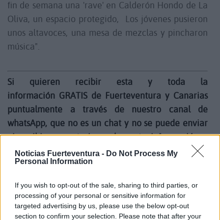
fin de semana una 'rave' en Calderón Hondo de La
Oliva, un espacio protegido,
Los jóvenes pusieron
unos altavoces, una mesa de mezclas y pincharon
música".
Si quieren recibir esta y toda la
información GRATIS de Fuerteventura y Canarias
puntualmente a través de nuestro canal de
whatsApp, que no es un chat y no se puede enviar
ni recibir comentarios, solamente información y
videos de la isla,
apuntarse al nuevo canal de
Noticias Fuerteventura -
Do Not Process My
Personal Information
Noticias Fuerteventura.
If you wish to opt-out of the sale, sharing to third parties, or
processing of your personal or sensitive information for
Los "promotores" de la fiesta lograron una gran
targeted advertising by us, please use the below opt-out
concurrencia, siendo difundida a través de redes
section to confirm your selection. Please note that after your