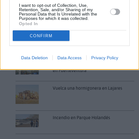
I want to opt-out of Collection, Use,
Retention, Sale, and/or Sharing of my
Fallece un bebé de 20 meses por un
Personal Data that Is Unrelated with the
Purposes for which it was collected.
golpe de calor en Fuerteventura
Opted In
CONFIRM
¿EN QUÉ MOMENTO DEJAMOS DE SER
HUMANOS?. Por Maite de Vera Cabrera
Data Deletion
Data Access
Privacy Policy
Decathlon abre hoy su primera tienda
en Fuerteventura
Vuelca una hormigonera en Lajares
Incendio en Parque Holandés