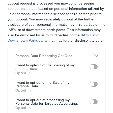
sociales de origen internacional como una
opt-out request is processed you may continue seeing
interest-based ads based on personal information utilized by
experiencia que puede disfrutarse "sólo en
us or personal information disclosed to third parties prior to
Fuerteventura". En el video aparece el hastag
your opt-out. You may separately opt-out of the further
Nina Hepburn, una joven de Hamburgo que es la
disclosure of your personal information by third parties on the
IAB’s list of downstream participants. This information may
que aparece en las imágenes pinchando música.
also be disclosed by us to third parties on the
IAB’s List of
Downstream Participants
that may further disclose it to other
Este tipo de comportamientos se reproducen en la
third parties.
isla de Fuerteventura, pero todo apunta a que la
Personal Data Processing Opt Outs
falta control y de sanciones por parte de las
I want to opt-out of the Sharing of my
administraciones insulares hacen que la sensación
personal data.
Opted In
de impunidad sea cada vez mayor entre los
visitantes.
I want to opt-out of the Sale of my
Personal Data.
Opted In
Comentarios (7)
I want to opt-out of processing my
Personal Data for Targeted Advertising.
Opted In
LO MÁS LEÍDO