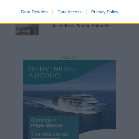
Data Deletion
Data Access
Privacy Policy
Incendio en Parque Holandés
PUBLICIDAD