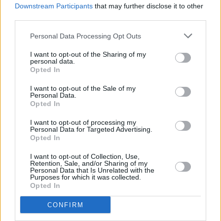
Downstream Participants
that may further disclose it to other
usar protector solar con el factor más alto.
third parties.
Comentarios (0)
Personal Data Processing Opt Outs
I want to opt-out of the Sharing of my
personal data.
LO MÁS LEÍDO
Opted In
I want to opt-out of the Sale of my
Fallece un bebé de 20 meses por un
Personal Data.
golpe de calor en Fuerteventura
Opted In
I want to opt-out of processing my
Personal Data for Targeted Advertising.
Fuerteventura Santiago de Compostela
Opted In
por 30 euros por trayecto
I want to opt-out of Collection, Use,
Retention, Sale, and/or Sharing of my
Personal Data that Is Unrelated with the
¿EN QUÉ MOMENTO DEJAMOS DE SER
Purposes for which it was collected.
HUMANOS?. Por Maite de Vera Cabrera
Opted In
CONFIRM
Vuelca una hormigonera en Lajares