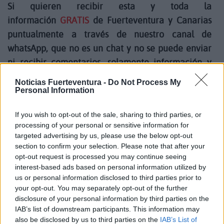
Si quieren recibir esta y toda la
información
GRATIS
de Fuerteventura y Canarias
puntualmente a través de nuestro canal de
whatsApp, que no es un chat y no se puede enviar
ni recibir comentarios, solamente información y
videos de la isla,
apuntarse al canal de Noticias
Noticias Fuerteventura -
Do Not Process My
Fuerteventura.
Personal Information
If you wish to opt-out of the sale, sharing to third parties, or
processing of your personal or sensitive information for
Se recomienda mucha precaución, sobre todo en
targeted advertising by us, please use the below opt-out
section to confirm your selection. Please note that after your
las horas centrales del día, y con más prudencia
opt-out request is processed you may continue seeing
entre lactantes y personas mayores, además de
interest-based ads based on personal information utilized by
aquellas personas con enfermedades respiratorias.
us or personal information disclosed to third parties prior to
your opt-out. You may separately opt-out of the further
disclosure of your personal information by third parties on the
Además la radiación ultravioleta será muy alta por
IAB’s list of downstream participants. This information may
lo que hay que resguardarse del sol o en su caso
also be disclosed by us to third parties on the
IAB’s List of