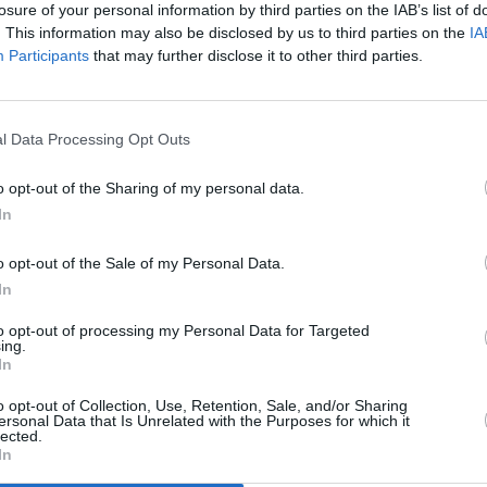
losure of your personal information by third parties on the IAB’s list of
, hacia España", advierte.
. This information may also be disclosed by us to third parties on the
IA
 destaca las "excelentes" relaciones económicas con el país
Participants
that may further disclose it to other third parties.
 su primer socio comercial.
HOSAS POR TRAFICAR CON DROGA
el Informe del DSN que hay más de 600 narcolanchas tipo go-
l Data Processing Opt Outs
eraciones relacionadas con el tráfico de estupefacientes,
 de Gibraltar, así como una mayor agresividad de los 'narcos'
o opt-out of the Sharing of my personal data.
eguridad, incluso usando armas de guerra.
In
hachís, en 2025 parece haberse reactivado la ruta desde
, hacia España", señala el citado informe.
o opt-out of the Sale of my Personal Data.
lecimiento de un agente de la Gendarmería de Portugal en el
In
mbarcación oficial por una narcolancha. La semana pasada
to opt-out of processing my Personal Data for Targeted
ia Civil cuando perseguían una narcolancha a 80 millas de
ing.
In
las agresiones y hostigamientos a miembros de las FCSE. Los
o opt-out of Collection, Use, Retention, Sale, and/or Sharing
ersonal Data that Is Unrelated with the Purposes for which it
dan en embestir vehículos terrestres y embarcaciones cuando
lected.
érdida de la droga, evidenciando una mayor agresividad hacia
In