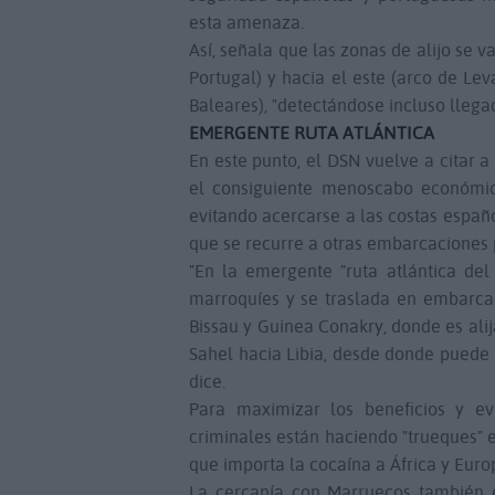
esta amenaza.
Así, señala que las zonas de alijo se
Portugal) y hacia el este (arco de Le
Baleares), "detectándose incluso llegad
EMERGENTE RUTA ATLÁNTICA
En este punto, el DSN vuelve a citar 
el consiguiente menoscabo económic
evitando acercarse a las costas españo
que se recurre a otras embarcaciones 
"En la emergente "ruta atlántica del 
marroquíes y se traslada en embarcac
Bissau y Guinea Conakry, donde es alija
Sahel hacia Libia, desde donde puede 
dice.
Para maximizar los beneficios y ev
criminales están haciendo "trueques" 
que importa la cocaína a África y Europ
La cercanía con Marruecos también es