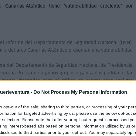
anarias-Atlántico tiene "vulnerabilidad creciente" por
del Informe del Departamento de Seguridad Nacional (DSN),
ar y del arco Canarias-Atlántico presentan una vulnerabilidad
rme del Departamento de Seguridad Nacional de Presidencia
 Europa Press, que algunos grupos organizados podrían estar
almente diseñados para el tráfico de drogas para realizar
 ilegal, diversificando de esta manera su actividad delictiva.
Fuerteventura -
Do Not Process My Personal Information
VAM (Centro de Operaciones y Vigilancia de Acción Marítima,
informado de más de 600 embarcaciones tipo go-fast,
to opt-out of the sale, sharing to third parties, or processing of your per
ciones relacionadas con el tráfico de estupefacientes,
formation for targeted advertising by us, please use the below opt-out s
 de Gibraltar.
r selection. Please note that after your opt-out request is processed y
hís, tras el gran descenso en las aprehensiones experimentado
eing interest-based ads based on personal information utilized by us or
disclosed to third parties prior to your opt-out. You may separately opt-
año 2024, en 2025 parece haberse reactivado la ruta desde