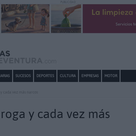
PUBLICIDAD
ARIAS
SUCESOS
DEPORTES
CULTURA
EMPRESAS
MOTOR
y cada vez más narcos
roga y cada vez más