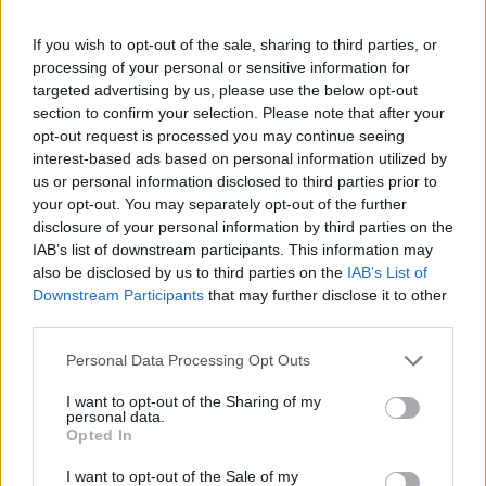
En cuanto al material combustibles se debe
If you wish to opt-out of the sale, sharing to third parties, or
guardar en lugares ventilados y protegidos y evitar
processing of your personal or sensitive information for
targeted advertising by us, please use the below opt-out
la acumulación de materiales secos en cobertizos,
section to confirm your selection. Please note that after your
toldos o ventanas.
opt-out request is processed you may continue seeing
interest-based ads based on personal information utilized by
us or personal information disclosed to third parties prior to
Respecto a las altas temperaturas, el Gobierno de
your opt-out. You may separately opt-out of the further
Canarias recomienda a la población que tome las
disclosure of your personal information by third parties on the
precauciones necesarias como evitar salir a la
IAB’s list of downstream participants. This information may
also be disclosed by us to third parties on the
IAB’s List of
calle y, si lo hace, lleve una gorra o sombrero y
Downstream Participants
that may further disclose it to other
utilice ropa ligera, de colores claros y que no sea
third parties.
ajustada. Además, eluda hacer ejercicios físicos
Personal Data Processing Opt Outs
intensos en las horas centrales del día,
permaneciendo en lugares frescos, bebiendo
I want to opt-out of the Sharing of my
personal data.
mucho líquido y protegiéndose del sol en el
Opted In
exterior. Se debe tener especial cuidado con las
I want to opt-out of the Sale of my