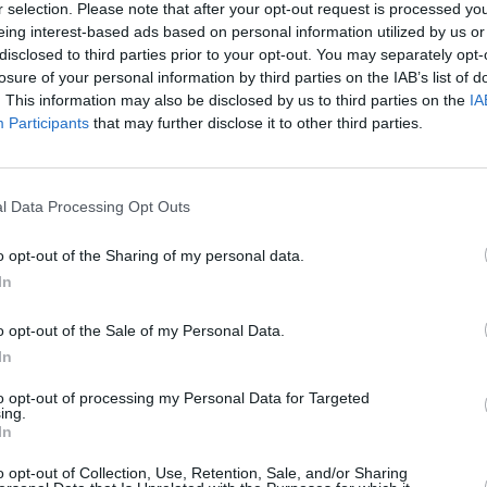
r selection. Please note that after your opt-out request is processed y
eing interest-based ads based on personal information utilized by us or
disclosed to third parties prior to your opt-out. You may separately opt-
losure of your personal information by third parties on the IAB’s list of
. This information may also be disclosed by us to third parties on the
IA
Participants
that may further disclose it to other third parties.
uselas la defensa de la pesca artesanal de Canarias
l Data Processing Opt Outs
erteventura ha conseguido elevar las demandas del sector
o opt-out of the Sharing of my personal data.
 Canarias al Parlamento Europeo, donde el eurodiputado
In
r ha expuesto que la propia Unión Europa (UE) no aplica sus
o opt-out of the Sale of my Personal Data.
 regiones ultraperiféricas (RUP) en materia de pesca, lo que
In
ionales” como el cuaderno digital.
ca Municipal, Sector Primario, Alimentación y Soberanía
to opt-out of processing my Personal Data for Targeted
ing.
a, pone en valor el trabajo que los socialistas majoreros y
In
 del archipiélago para proteger al sector, llegando a plantear
selas incumple sus propios compromisos con las RUP en
o opt-out of Collection, Use, Retention, Sale, and/or Sharing