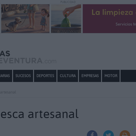
PUBLICIDAD
ARIAS
SUCESOS
DEPORTES
CULTURA
EMPRESAS
MOTOR
 artesanal
pesca artesanal