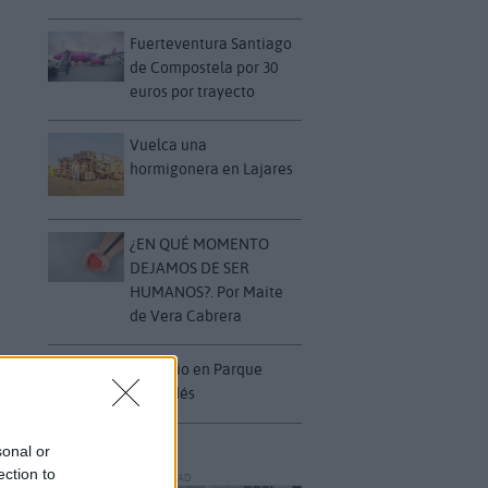
Fuerteventura Santiago
de Compostela por 30
euros por trayecto
Vuelca una
hormigonera en Lajares
¿EN QUÉ MOMENTO
DEJAMOS DE SER
HUMANOS?. Por Maite
de Vera Cabrera
Incendio en Parque
Holandés
sonal or
ection to
PUBLICIDAD