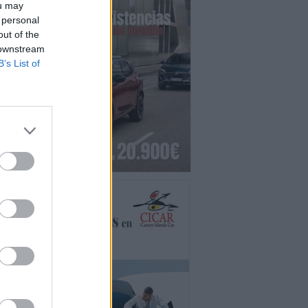
ou may
 personal
out of the
 downstream
B’s List of