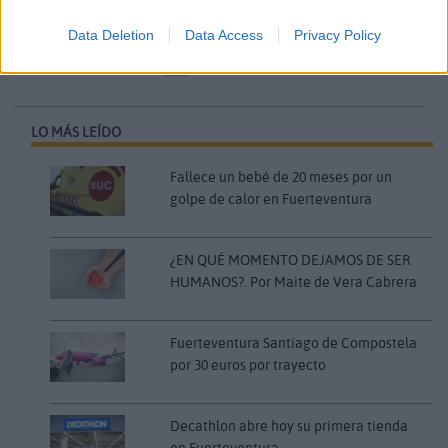
características.
Data Deletion
Data Access
Privacy Policy
Comentarios (0)
LO MÁS LEÍDO
Fallece un bebé de 20 meses por un
golpe de calor en Fuerteventura
¿EN QUÉ MOMENTO DEJAMOS DE SER
HUMANOS?. Por Maite de Vera Cabrera
Fuerteventura Santiago de Compostela
por 30 euros por trayecto
Decathlon abre hoy su primera tienda