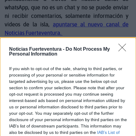
whatsApp, que no es un chat y no se puede enviar
ni recibir comentarios, solamente información y
videos de la isla,
apuntarse al nuevo canal de
Noticias Fuerteventura.
Noticias Fuerteventura -
Do Not Process My
Personal Information
El consejero, Carlos Rodríguez, señaló que “desde
el área de Medio Ambiente seguimos trabajando
If you wish to opt-out of the sale, sharing to third parties, or
en la preservación de la fauna y la flora
processing of your personal or sensitive information for
autóctonas, colaborando estrechamente con
targeted advertising by us, please use the below opt-out
section to confirm your selection. Please note that after your
expertos y organizaciones para garantizar la
opt-out request is processed you may continue seeing
conservación de las especies que habitan nuestro
interest-based ads based on personal information utilized by
archipiélago.
us or personal information disclosed to third parties prior to
your opt-out. You may separately opt-out of the further
disclosure of your personal information by third parties on the
El lagarto gigante de Gran Canaria (Gallotia
IAB’s list of downstream participants. This information may
stehlini) es una especie endémica de la isla de Gran
also be disclosed by us to third parties on the
IAB’s List of