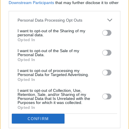
Downstream Participants
that may further disclose it to other
Canaria. Con una dieta principalmente
third parties.
vegetariana, este reptil desempeña un papel
crucial en la dispersión de semillas de diversas
Personal Data Processing Opt Outs
plantas, lo que lo convierte en un componente
I want to opt-out of the Sharing of my
personal data.
esencial del ecosistema local.
Opted In
I want to opt-out of the Sale of my
La red canaria de Alerta Temprana de Especies
Personal Data.
Exóticas Invasoras (RedEXOS) tiene como objetivo
Opted In
localizar, identificar, controlar o erradicar los
I want to opt-out of processing my
Personal Data for Targeted Advertising.
nuevos focos o poblaciones de estas especies en
Opted In
canarias para evitar su establecimiento o
I want to opt-out of Collection, Use,
expansión.
Retention, Sale, and/or Sharing of my
Personal Data that Is Unrelated with the
Purposes for which it was collected.
Opted In
Desde el Cabildo, se hace un llamado a la
ciudadanía para que informe de inmediato al 112
CONFIRM
en caso de avistar una especie de estas