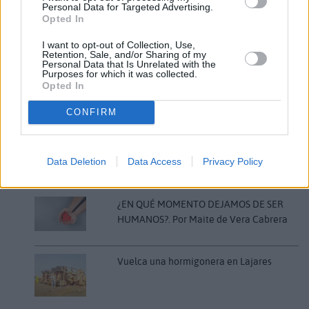
Personal Data for Targeted Advertising.
Comentarios (0)
Opted In
I want to opt-out of Collection, Use,
Retention, Sale, and/or Sharing of my
LO MÁS LEÍDO
Personal Data that Is Unrelated with the
Purposes for which it was collected.
Opted In
Fallece un bebé de 20 meses por un
golpe de calor en Fuerteventura
CONFIRM
Fuerteventura Santiago de Compostela
Data Deletion
Data Access
Privacy Policy
por 30 euros por trayecto
¿EN QUÉ MOMENTO DEJAMOS DE SER
HUMANOS?. Por Maite de Vera Cabrera
Vuelca una hormigonera en Lajares