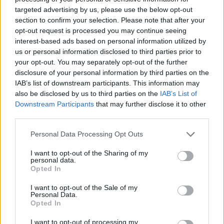
targeted advertising by us, please use the below opt-out
section to confirm your selection. Please note that after your
Tras su detención, el fugitivo se mostró sorprendido
opt-out request is processed you may continue seeing
puesto que había tomado varias
medidas de
interest-based ads based on personal information utilized by
precaución
para evitar su captura, llegando a fijar
us or personal information disclosed to third parties prior to
your opt-out. You may separately opt-out of the further
su domicilio en México y viajar desde allí hasta
disclosure of your personal information by third parties on the
Bélgica, de ahí a la isla de Gran Canaria, y
IAB’s list of downstream participants. This information may
finalmente hasta Fuerteventura, con el fin de evitar
also be disclosed by us to third parties on the
IAB’s List of
Downstream Participants
that may further disclose it to other
su rastreo.
third parties.
Personal Data Processing Opt Outs
Finalmente, el día El día 10 de junio de 2024 se
procedió a la puesta a disposición judicial del
I want to opt-out of the Sharing of my
personal data.
individuo reclamado, al correspondiente juzgado
Opted In
de Puerto del Rosario, quienes en coordinación con
I want to opt-out of the Sale of my
el Juzgado Central de Instrucción número 4 de
Personal Data.
Opted In
Madrid, ordenaron el ingreso en prisión del mismo.
I want to opt-out of processing my