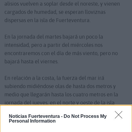
alisios vuelven a soplar desde el noreste, y vienen
cargados de humedad, se esperan lloviznas
dispersas en la isla de Fuerteventura.
En la jornada del martes bajará un poco la
intensidad, pero a partir del miércoles nos
encontraremos con el día de más viento, pero no
bajará hasta el viernes.
En relación a la costa, la fuerza del mar irá
subiendo midiéndose olas de hasta dos metros y
medio que llegarán hasta los cuatro metros en la
jornada del jueves, en el norte y oeste de la isla
majorera. Se recomienda mucha precaución en el
Noticias Fuerteventura -
Do Not Process My
baño.
Personal Information