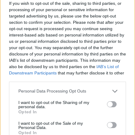
If you wish to opt-out of the sale, sharing to third parties, or
Comentarios (0)
processing of your personal or sensitive information for
targeted advertising by us, please use the below opt-out
section to confirm your selection. Please note that after your
opt-out request is processed you may continue seeing
LO MÁS LEÍDO
interest-based ads based on personal information utilized by
us or personal information disclosed to third parties prior to
Fallece un bebé de 20 meses por un
your opt-out. You may separately opt-out of the further
golpe de calor en Fuerteventura
disclosure of your personal information by third parties on the
IAB’s list of downstream participants. This information may
also be disclosed by us to third parties on the
IAB’s List of
¿EN QUÉ MOMENTO DEJAMOS DE SER
Downstream Participants
that may further disclose it to other
HUMANOS?. Por Maite de Vera Cabrera
third parties.
Personal Data Processing Opt Outs
Fuerteventura Santiago de Compostela
por 30 euros por trayecto
I want to opt-out of the Sharing of my
personal data.
Opted In
Decathlon abre hoy su primera tienda
I want to opt-out of the Sale of my
en Fuerteventura
Personal Data.
Opted In