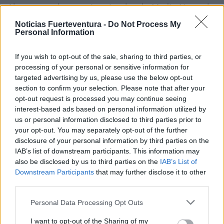
Al respecto, la consejera insular de Medio Natural,
Blanca Pérez, que ha permanecido toda la noche
Noticias Fuerteventura -
Do Not Process My
Personal Information
en el Centro de Coordinación Operativa Insular
(CECOPIN), en contacto permanente con los
If you wish to opt-out of the sale, sharing to third parties, or
mandos técnicos, los responsables municipales y el
processing of your personal or sensitive information for
operativo desplazado, expuso que la noche "ha sido
targeted advertising by us, please use the below opt-out
section to confirm your selection. Please note that after your
estable y sin incidencias relevantes".
opt-out request is processed you may continue seeing
interest-based ads based on personal information utilized by
Pérez indicó que durante la mañana de este martes
us or personal information disclosed to third parties prior to
your opt-out. You may separately opt-out of the further
se utilizarán drones para localizar puntos calientes
disclosure of your personal information by third parties on the
y permitir ataques aéreos dirigidos con mayor
IAB’s list of downstream participants. This information may
eficacia. "Las previsiones son buenas pero no
also be disclosed by us to third parties on the
IAB’s List of
Downstream Participants
that may further disclose it to other
bajamos la guardia", dijo.
third parties.
El dispositivo terrestre cuenta con 57 personas
Personal Data Processing Opt Outs
movilizadas, cifra que se ampliará a lo largo de la
I want to opt-out of the Sharing of my