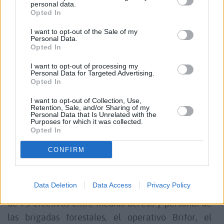
personal data.
mañana de este martes hasta alcanzar las 70;
Opted In
mientras que el operativo aéreo incorpora nueve
I want to opt-out of the Sale of my
medios: ocho helicópteros y un avión Air Tractor de
Personal Data.
Opted In
carga en tierra, que admiten "ha sido esencial" en
la descarga de agua y retardante.
I want to opt-out of processing my
Personal Data for Targeted Advertising.
Opted In
El Plan Especial de Protección Civil y Atención de
I want to opt-out of Collection, Use,
Emergencias por Incendios Forestales (INFOCA)
Retention, Sale, and/or Sharing of my
Personal Data that Is Unrelated with the
permanece activado en nivel 1, junto con el Plan
Purposes for which it was collected.
Opted In
de Emergencias Insular (PEIN), que garantiza la
movilización de todos los recursos necesarios con
CONFIRM
apoyo interadministrativo.
Data Deletion
Data Access
Privacy Policy
Desde que comenzó el fuego han intervenido más
de 75 efectivos entre medios aéreos y personal de
las brigadas forestales, el operativo Brifor, el