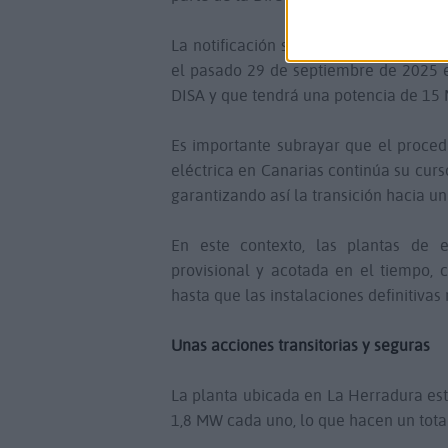
La notificación sobre una planta sim
el pasado 29 de septiembre de 2025 e
DISA y que tendrá una potencia de 15 
Es importante subrayar que el proced
eléctrica en Canarias continúa su curso
garantizando así la transición hacia u
En este contexto, las plantas de
provisional y acotada en el tiempo, 
hasta que las instalaciones definitiva
Unas acciones transitorias y seguras
La planta ubicada en La Herradura es
1,8 MW cada uno, lo que hacen un tota