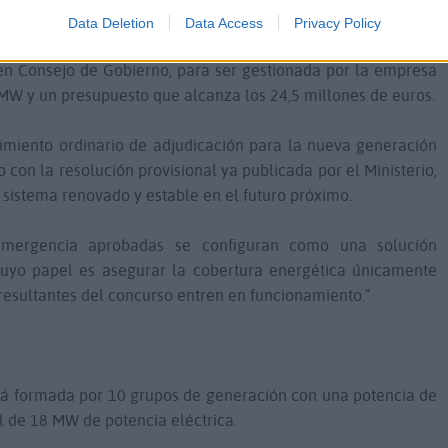
Data Deletion
Data Access
Privacy Policy
ilar en la misma zona, conocida como “Mezque” fue aprobada
n Consejo de Gobierno, para ser gestionada por la empresa
MW y un presupuesto que alcanza los 24,5 millones de euros.
imiento ordinario de adjudicación para la nueva generación
 con la resolución provisional ya publicada por el Ministerio,
n sistema renovado y estable en el futuro próximo.
 emergencia aprobadas se configuran como una solución
cuyo papel es asegurar la cobertura energética únicamente
s resultantes del concurso entren en funcionamiento.”
tá formada por 10 grupos de generación con una potencia de
l de 18 MW de potencia eléctrica.