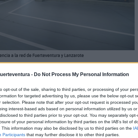
encia a la red de Fuerteventura y Lanzarote
Fuerteventura -
Do Not Process My Personal Information
 propuesta de la Consejería de Transición Ecológica y Energía
to opt-out of the sale, sharing to third parties, or processing of your per
formation for targeted advertising by us, please use the below opt-out s
dado avanzar en la tramitación de la segunda planta de
r selection. Please note that after your opt-out request is processed y
e Fuerteventura.
eing interest-based ads based on personal information utilized by us or
disclosed to third parties prior to your opt-out. You may separately opt-
extraordinarias ya anunciadas para reforzar la seguridad del
losure of your personal information by third parties on the IAB’s list of
lago y prevenir posibles apagones, tras la declaración de
. This information may also be disclosed by us to third parties on the
IA
Participants
that may further disclose it to other third parties.
re de 2023.