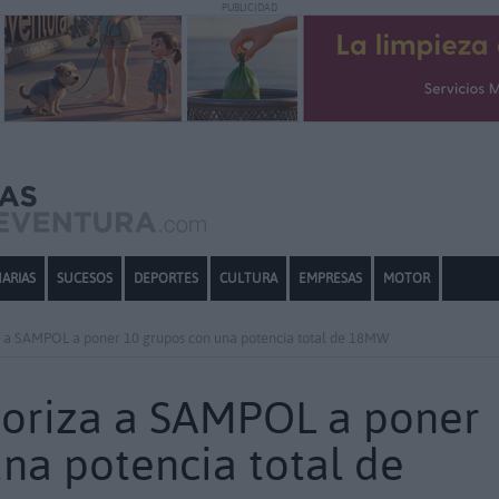
PUBLICIDAD
ARIAS
SUCESOS
DEPORTES
CULTURA
EMPRESAS
MOTOR
a a SAMPOL a poner 10 grupos con una potencia total de 18MW
toriza a SAMPOL a poner
na potencia total de