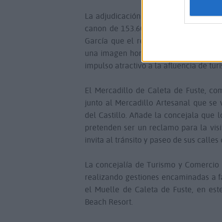
La adjudicación se ha hecho reciente
canon de 153.6000 euros anuales. Af
García que el resultado de estas mod
una imagen homogénea y moderna, sien
impulso atractivo a la afluencia de tur
El Mercadillo de Caleta de Fuste, co
junto al Mercadillo Artesanal que se 
del Castillo. Añade la concejala que 
pretenden ser un reclamo para la visi
invita al tránsito y paseo de sus calle
La concejalía de Turismo y Comercio
realizando gestiones encaminadas a fa
el Muelle de Caleta de Fuste, en este
Beach Resort.