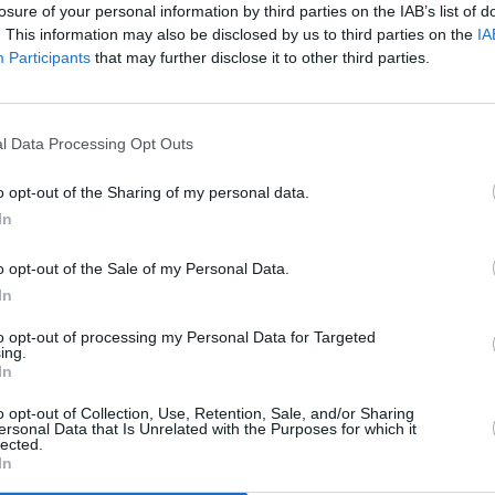
losure of your personal information by third parties on the IAB’s list of
. This information may also be disclosed by us to third parties on the
IA
Participants
that may further disclose it to other third parties.
l Data Processing Opt Outs
o opt-out of the Sharing of my personal data.
rmado por 200 puestos supone un impulso a la afluencia de
In
o opt-out of the Sale of my Personal Data.
In
ravés de la Concejalía de Turismo y Comercio ha propuesto
 Mercadillo de Caleta de Fuste, encaminadas a mejorar la
to opt-out of processing my Personal Data for Targeted
ing.
In
o opt-out of Collection, Use, Retention, Sale, and/or Sharing
e a la empresa concesionaria medidas correctoras como la
ersonal Data that Is Unrelated with the Purposes for which it
lected.
na carpa de color blanco, de dimensiones 3 por 3 metros, con
In
lidad del Mercadillo.