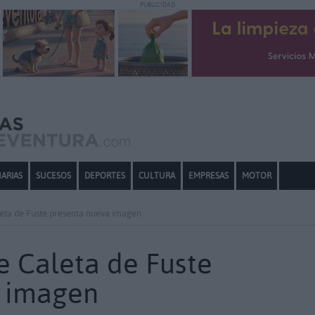
PUBLICIDAD
ARIAS
SUCESOS
DEPORTES
CULTURA
EMPRESAS
MOTOR
leta de Fuste presenta nueva imagen
e Caleta de Fuste
a imagen