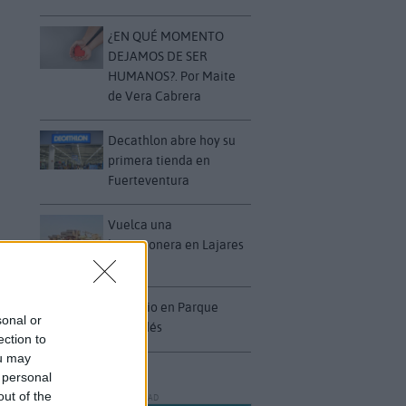
¿EN QUÉ MOMENTO
DEJAMOS DE SER
HUMANOS?. Por Maite
de Vera Cabrera
Decathlon abre hoy su
primera tienda en
Fuerteventura
Vuelca una
hormigonera en Lajares
Incendio en Parque
sonal or
Holandés
ection to
ou may
 personal
out of the
PUBLICIDAD