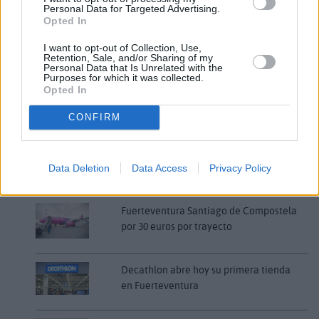
Personal Data for Targeted Advertising.
Comentarios (0)
Opted In
I want to opt-out of Collection, Use,
Retention, Sale, and/or Sharing of my
LO MÁS LEÍDO
Personal Data that Is Unrelated with the
Purposes for which it was collected.
Opted In
Fallece un bebé de 20 meses por un
golpe de calor en Fuerteventura
CONFIRM
¿EN QUÉ MOMENTO DEJAMOS DE SER
HUMANOS?. Por Maite de Vera Cabrera
Data Deletion
Data Access
Privacy Policy
Fuerteventura Santiago de Compostela
por 30 euros por trayecto
Decathlon abre hoy su primera tienda
en Fuerteventura