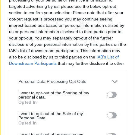
targeted advertising by us, please use the below opt-out
section to confirm your selection. Please note that after your
Baleària Canarias se enfrenta a un problema logístico
opt-out request is processed you may continue seeing
importante en los puertos de ambas capitales canarias,
interest-based ads based on personal information utilized by
us or personal information disclosed to third parties prior to
dado que ninguno de ellos dispone de suministro de gas
your opt-out. You may separately opt-out of the further
natural licuado.
disclosure of your personal information by third parties on the
IAB’s list of downstream participants. This information may
also be disclosed by us to third parties on the
IAB’s List of
"El nuevo buque insignia de Baleària Canarias —que
Downstream Participants
that may further disclose it to other
rinde homenaje a una destacada mujer tinerfeña del
third parties.
siglo XX—, es el primero en Canarias que consume gas
Personal Data Processing Opt Outs
natural licuado, un tipo de combustible menos
contaminante, en consonancia con el compromiso de la
I want to opt-out of the Sharing of my
personal data.
compañía que preside Adolfo Utor con la
Opted In
descarbonización del sector marítimo", explica
I want to opt-out of the Sale of my
Puentedemando.com.
Personal Data.
Opted In
I want to opt-out of processing my