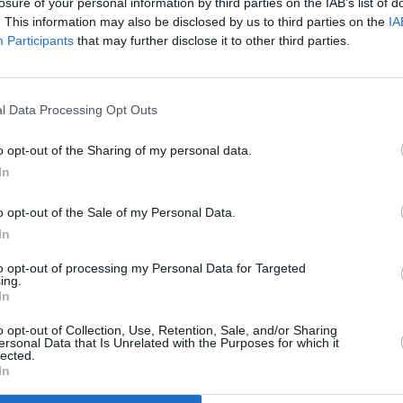
 el objetivo de este proyecto es fomentar la innovación
losure of your personal information by third parties on the IAB’s list of
. This information may also be disclosed by us to third parties on the
IA
omo en la isla majorera
Participants
that may further disclose it to other third parties.
ntura continúa impulsando la innovación tecnológica en
l Data Processing Opt Outs
do empleos de calidad en las islas. Para ello, ha lanzado una
o opt-out of the Sharing of my personal data.
baja y media altitud (conocidos como UAS, Sistema Aéreo no
In
 en tiempo real al centro ISSEC.
o opt-out of the Sale of my Personal Data.
ene como objetivo diversificar la economía canaria a través
In
sca hacer de Fuerteventura y de Canarias, en general, un
ciales en Europa, mediante la integración, operación,
to opt-out of processing my Personal Data for Targeted
ing.
ataformas UAS. En definitiva, fomentar la innovación, la
In
cal.
o opt-out of Collection, Use, Retention, Sale, and/or Sharing
ersonal Data that Is Unrelated with the Purposes for which it
lected.
la información
GRATIS
de Fuerteventura y Canarias
In
 canal de whatsApp, que no es un chat y no se puede