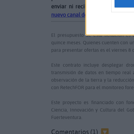
enviar ni recibir comentarios, so
nuevo canal de Noticias Fuerteven
El presupuesto de esta licitación es
quince meses. Quienes cuenten con una
para presentar ofertas es el viernes 8 
Este contrato incluye desplegar dr
transmisión de datos en tiempo real 
observación de la tierra y la reducci
con RetechFOR para el monitoreo forest
Este proyecto es financiado con fon
Ciencia, Innovación y Cultura del Go
Fuerteventura.
Comentarios (1)