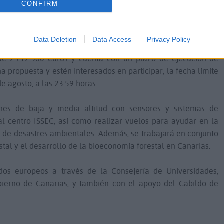
CONFIRM
lamente información y videos de la isla,
apuntarse al
tura.
Data Deletion
Data Access
Privacy Policy
 de 2.712.500 euros y cuenta con un plazo de ejecución de
 propuesta y estén interesados en participar, la fecha límite
de agosto, a las 23:59 horas.
ones de baja y media altitud con sensores y sistemas de
al centro ISSEC, así como realizar vuelos para ayudar en la
ón de desastres ambientales. Además, se trabajará en conjunto
al y el desarrollo de la bioeconomía forestal en Canarias.
dos europeos a través de la Consejería de Universidades,
bierno de Canarias, y también con el apoyo del Cabildo de