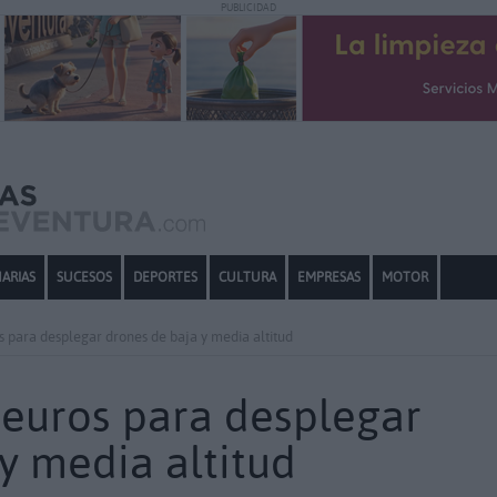
PUBLICIDAD
ARIAS
SUCESOS
DEPORTES
CULTURA
EMPRESAS
MOTOR
s para desplegar drones de baja y media altitud
 euros para desplegar
y media altitud