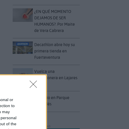
¿EN QUÉ MOMENTO
DEJAMOS DE SER
HUMANOS?. Por Maite
de Vera Cabrera
Decathlon abre hoy su
primera tienda en
Fuerteventura
Vuelca una
hormigonera en Lajares
Incendio en Parque
sonal or
Holandés
ection to
ou may
 personal
out of the
PUBLICIDAD