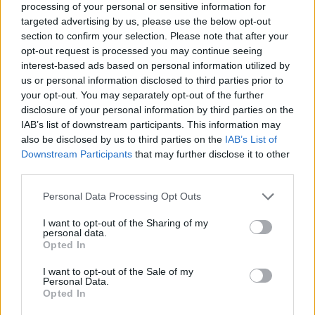
cuando se la mira completa, no solo cuando se
processing of your personal or sensitive information for
targeted advertising by us, please use the below opt-out
celebra lo que sale bien. Canarias tiene motivos
section to confirm your selection. Please note that after your
para sentirse orgullosa, por supuesto, pero también
opt-out request is processed you may continue seeing
tiene retos que no podemos ignorar”, dijo ante un
interest-based ads based on personal information utilized by
us or personal information disclosed to third parties prior to
Auditorio Alfredo Kraus repleto y durante un acto
your opt-out. You may separately opt-out of the further
que fue retransmitido en directo por la televisión y
disclosure of your personal information by third parties on the
la radio autonómica.
IAB’s list of downstream participants. This information may
also be disclosed by us to third parties on the
IAB’s List of
Premios y medallas
Downstream Participants
that may further disclose it to other
El presidente dedicó asimismo el núcleo de su
third parties.
discurso del 30 de mayo a destacar el ejemplo de
Personal Data Processing Opt Outs
los tres Premio Canarias de este año y a los 12
merecedores de la Medalla de Oro como parte de
I want to opt-out of the Sharing of my
personal data.
la “fuerza” de Canarias. Según defendió, sus
Opted In
trayectorias “nos hablan de una Canarias real, una
I want to opt-out of the Sale of my
Personal Data.
Canarias que no cabe en una sola imagen ni en una
Opted In
sola definición. Una Canarias que crea, que cuida,