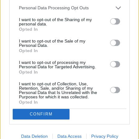
ENAIRE apoya el desarrollo de estas tecnologías
Personal Data Processing Opt Outs
que permitirán la transmisión de datos en tiempo
real al Centro de Geoinformación, lo que permitirá
I want to opt-out of the Sharing of my
personal data.
optimizar la respuesta de los servicios de
Opted In
emergencia en la lucha contra incendios forestales
I want to opt-out of the Sale of my
y gestión de catástrofes.
Personal Data.
Opted In
Asimismo subrayan que con esta operación, el
I want to opt-out of processing my
Personal Data for Targeted Advertising.
gestor de navegación aérea "reafirma su
Opted In
compromiso con el desarrollo del concepto Higher
I want to opt-out of Collection, Use,
Retention, Sale, and/or Sharing of my
Airspace Operations (HAO), situando a España y a
Personal Data that Is Unrelated with the
Purposes for which it was collected.
las islas Canarias a la vanguardia de la innovación
Opted In
aeronáutica en Europa".
CONFIRM
Comentarios (1)
Data Deletion
Data Access
Privacy Policy