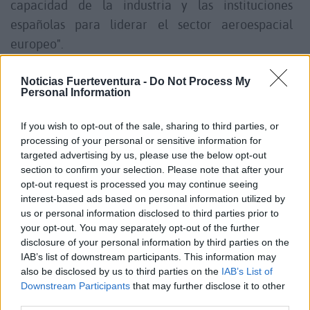
capacidad de la industria y las instituciones
españolas para liderar el sector aeroespacial
europeo".
El despegue de la aeronave Apus Neo 18, de MIRA
Noticias Fuerteventura -
Do Not Process My
Personal Information
Aerospace, se ha llevado a cabo desplegando los
controladores aéreos de ENAIRE procedimientos
If you wish to opt-out of the sale, sharing to third parties, or
específicos de coordinación, supervisando el
processing of your personal or sensitive information for
targeted advertising by us, please use the below opt-out
ascenso de la plataforma.
section to confirm your selection. Please note that after your
opt-out request is processed you may continue seeing
En cuanto al objetivo de estos vuelos, que incluyen
interest-based ads based on personal information utilized by
us or personal information disclosed to third parties prior to
también el despliegue de un globo libre de la
your opt-out. You may separately opt-out of the further
compañía TAO, explican que es el de "validar el uso
disclosure of your personal information by third parties on the
de plataformas estratosféricas como herramientas
IAB’s list of downstream participants. This information may
also be disclosed by us to third parties on the
IAB’s List of
de soporte crítico".
Downstream Participants
that may further disclose it to other
third parties.