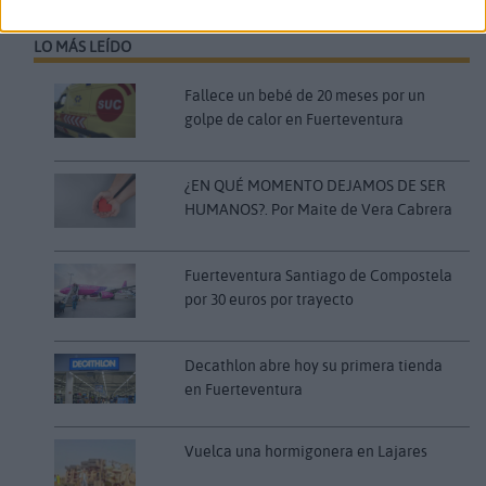
LO MÁS LEÍDO
Fallece un bebé de 20 meses por un
golpe de calor en Fuerteventura
¿EN QUÉ MOMENTO DEJAMOS DE SER
HUMANOS?. Por Maite de Vera Cabrera
Fuerteventura Santiago de Compostela
por 30 euros por trayecto
Decathlon abre hoy su primera tienda
en Fuerteventura
Vuelca una hormigonera en Lajares