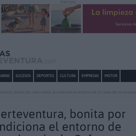
PUBLICIDAD
ARIAS
SUCESOS
DEPORTES
CULTURA
EMPRESAS
MOTOR
entura, bonita por naturaleza' acondiciona el entorno de la Casas del Arrendata
erteventura, bonita por
ndiciona el entorno de