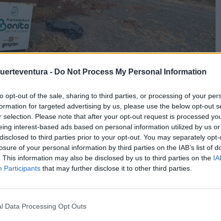
Fuerteventura -
Do Not Process My Personal Information
to opt-out of the sale, sharing to third parties, or processing of your per
formation for targeted advertising by us, please use the below opt-out s
ntas no mecánicas para impactar lo menos posible en el
r selection. Please note that after your opt-out request is processed y
la limpieza, retirada de residuos y desbroce
eing interest-based ads based on personal information utilized by us or
disclosed to third parties prior to your opt-out. You may separately opt-
losure of your personal information by third parties on the IAB’s list of
. This information may also be disclosed by us to third parties on the
IA
Participants
that may further disclose it to other third parties.
más reconocibles de Fuerteventura, es objeto estos días de un
uerteventura, desde el Servicio de Obras y Maquinaria, para
poblado y sus iconos arquitectónicos, en especial la Casa del
l Data Processing Opt Outs