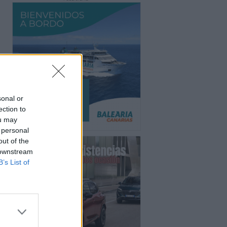
sonal or
ection to
ou may
 personal
out of the
 downstream
B’s List of