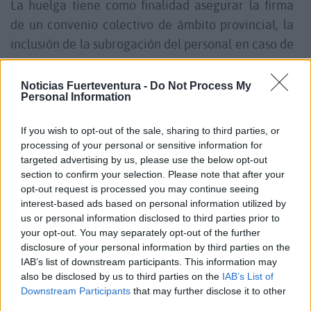
La huelga tiene como finalidad asegurar la firma
de un convenio colectivo de ámbito provincial, la
inclusión de la subrogación del personal en caso de
cambios de contrata o concesión, la reducción de
la jornada a 37,5 horas semanales, la
Noticias Fuerteventura -
Do Not Process My
Personal Information
homologación salarial y la plena incorporación de
las novedades legales en permisos y licencias y la
If you wish to opt-out of the sale, sharing to third parties, or
igualdad de condiciones laborales para todo el
processing of your personal or sensitive information for
personal del sector en la provincia de Las Palmas.
targeted advertising by us, please use the below opt-out
section to confirm your selection. Please note that after your
opt-out request is processed you may continue seeing
Calendario de paros
interest-based ads based on personal information utilized by
us or personal information disclosed to third parties prior to
your opt-out. You may separately opt-out of the further
Los paros tendrán lugar en Lanzarote y
disclosure of your personal information by third parties on the
Fuerteventura los días 15 y 16 de septiembre, que
IAB’s list of downstream participants. This information may
se mantendrán en días sucesivos con
also be disclosed by us to third parties on the
IAB’s List of
Downstream Participants
that may further disclose it to other
interrupciones intermitentes de 06:00 a 10:00
third parties.