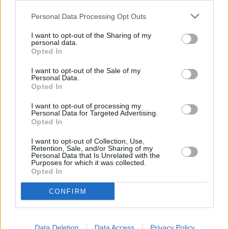
horas y de 17:00 a 21:00 horas. En Gran Canaria, la
Personal Data Processing Opt Outs
huelga se iniciará los días 17 y 18 de septiembre,
con el mismo régimen de paros intermitentes.
I want to opt-out of the Sharing of my
personal data.
Opted In
Apertura al diálogo
I want to opt-out of the Sale of my
Personal Data.
Opted In
El Comité de Huelga y FSC-CCOO reafirman su
disposición a retomar el diálogo con la
I want to opt-out of processing my
Personal Data for Targeted Advertising.
representación empresarial, directamente o a
Opted In
través del Tribunal Laboral Canario, con el objetivo
I want to opt-out of Collection, Use,
de alcanzar un acuerdo que garantice derechos y
Retention, Sale, and/or Sharing of my
Personal Data that Is Unrelated with the
ponga fin al conflicto.
Purposes for which it was collected.
Opted In
CONFIRM
Comentarios (0)
Data Deletion
Data Access
Privacy Policy