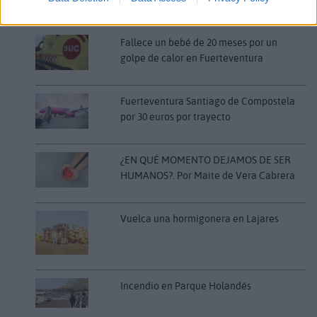
LO MÁS LEÍDO
Fallece un bebé de 20 meses por un
golpe de calor en Fuerteventura
Fuerteventura Santiago de Compostela
por 30 euros por trayecto
¿EN QUÉ MOMENTO DEJAMOS DE SER
HUMANOS?. Por Maite de Vera Cabrera
Vuelca una hormigonera en Lajares
Incendio en Parque Holandés