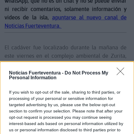
whatsApp, que no es un chat y no se puede enviar
ni recibir comentarios, solamente información y
videos de la isla,
apuntarse al nuevo canal de
Noticias Fuerteventura.
El cadáver fue localizado durante la mañana de
este viernes en el complejo ambiental de
Zurita
,
una zona que ya estaba siendo investigada por los
agentes en los últimos días.
Noticias Fuerteventura -
Do Not Process My
Personal Information
De forma paralela al hallazgo, efectivos de la
If you wish to opt-out of the sale, sharing to third parties, or
Policía Judicial de la Guardia Civil de Las Palmas
processing of your personal or sensitive information for
targeted advertising by us, please use the below opt-out
procedieron a la detención del hijo de la víctima, al
section to confirm your selection. Please note that after your
que presuntamente vinculan con los hechos.
opt-out request is processed you may continue seeing
interest-based ads based on personal information utilized by
us or personal information disclosed to third parties prior to
Por ahora, no se han hecho públicas las causas del