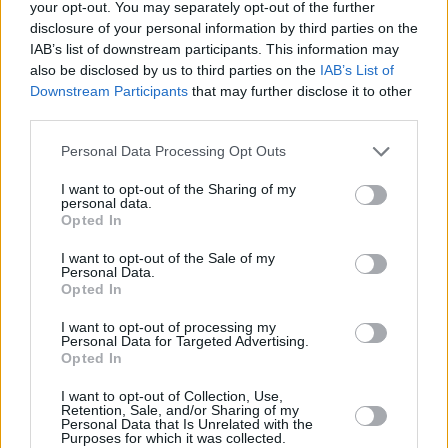
your opt-out. You may separately opt-out of the further
fallecimiento ni las circunstancias exactas en las
disclosure of your personal information by third parties on the
que se produjo. La investigación sigue en curso y
IAB’s list of downstream participants. This information may
also be disclosed by us to third parties on the
IAB’s List of
será la autopsia, realizada por el Instituto de
Downstream Participants
that may further disclose it to other
Medicina Legal de Las Palmas, la que permita
third parties.
esclarecer las causas de la muerte.
Personal Data Processing Opt Outs
Comentarios (0)
I want to opt-out of the Sharing of my
personal data.
Opted In
LO MÁS LEÍDO
I want to opt-out of the Sale of my
Personal Data.
Opted In
Fallece un bebé de 20 meses por un
golpe de calor en Fuerteventura
I want to opt-out of processing my
Personal Data for Targeted Advertising.
Opted In
¿EN QUÉ MOMENTO DEJAMOS DE SER
I want to opt-out of Collection, Use,
HUMANOS?. Por Maite de Vera Cabrera
Retention, Sale, and/or Sharing of my
Personal Data that Is Unrelated with the
Purposes for which it was collected.